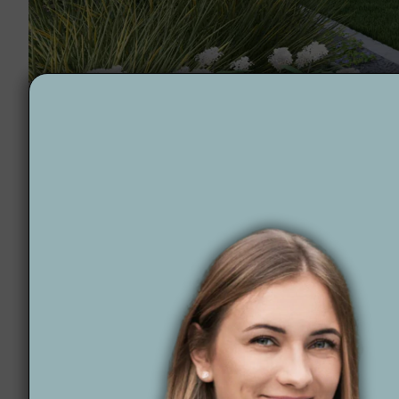
Projektowanie ogrodów Orneta
Dlaczego Wytwórnia
projektowania ogro