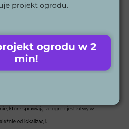
uje projekt ogrodu.
kiwania mieszkańców Ornety. Tworzymy przestrzenie
ań. Z nami masz pewność, że Twój ogród będzie
rojekt ogrodu w 2
min!
ł cieszyć się ogrodem na czas.
as i środki.
ykonania.
, które sprawiają, że ogród jest łatwy w
eżnie od lokalizacji.