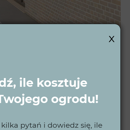
x
ź, ile kosztuje
 Twojego ogrodu!
 wybór do
ilka pytań i dowiedz się, ile