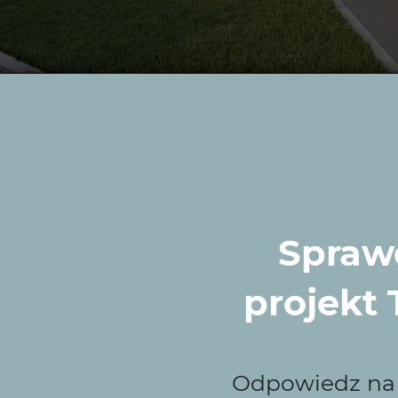
Sprawd
projekt
 Zieleni to najlepszy
du w Ornecie?
Odpowiedz na k