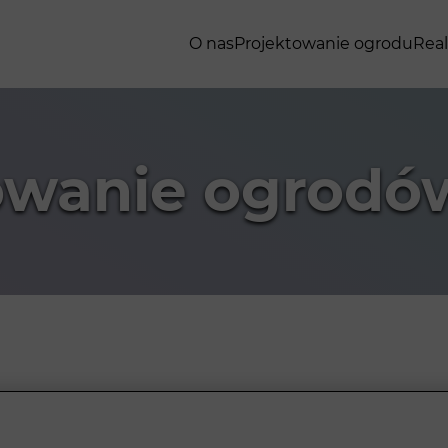
O nas
Projektowanie ogrodu
Real
owanie ogrodó