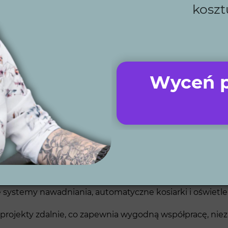
koszt
ealizują wyjątkowe projekty ogrodów, spełniających ocze
estetyką, tworząc miejsca idealne do wypoczynku i spotk
ażdy detal zostanie starannie zaplanowany.
Wyceń p
my?
ealizujemy zgodnie z ustalonym harmonogramem, byś móg
y każdy szczegół, by spełniał Twoje oczekiwania.
pierwszej koncepcji po realizację, co oszczędza Twój cz
ze bogate doświadczenie to klucz do wysokiej jakości w
stemy nawadniania, automatyczne kosiarki i oświetlenie
 projekty zdalnie, co zapewnia wygodną współpracę, niezal