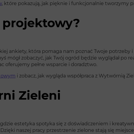
w
, które pokazują, jak pięknie i funkcjonalnie tworzymy p
 projektowy?
iej ankiety, która pomaga nam poznać Twoje potrzeby i
yś mógł zobaczyć, jak Twój ogród będzie wyglądał po re
c oferujemy pełne wsparcie i doradztwo.
ktowym
i zobacz, jak wygląda współpraca z Wytwórnią Ziel
ni Zieleni
 gdzie estetyka spotyka się z doświadczeniem i kreaty
ięki naszej pracy przestrzenie zielone stają się miejscem