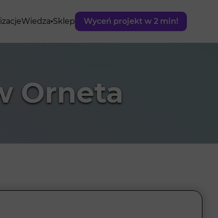
izacje
Wiedza
Sklep
Wyceń projekt w 2 min!
w Orneta