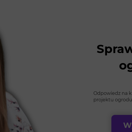
Spraw
o
Odpowiedz na kil
projektu ogrodu
Wy