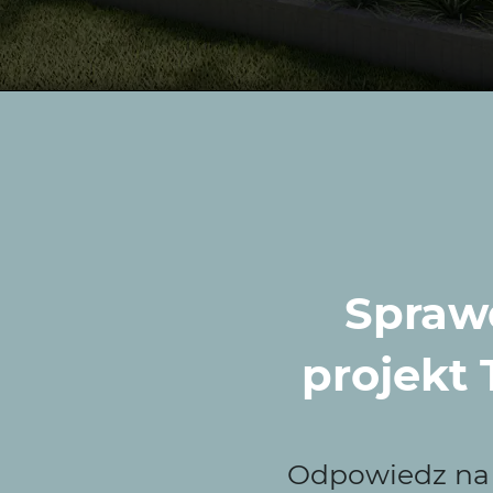
Zieleni to najlepszy
odów w Osieku?
Sprawd
projekt
razu, która łączy kreatywność z wieloletnim doświadcz
icach oferujemy kompleksowe usługi projektowe, obejmu
alnością, przekształcając ogrody w przestrzenie idealne 
Odpowiedz na k