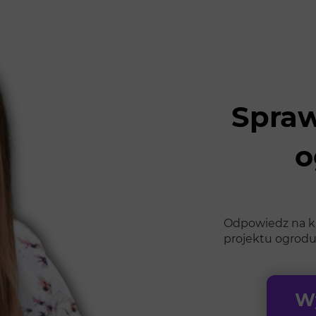
Spraw
o
Odpowiedz na kil
projektu ogrodu
Wy