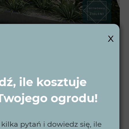
x
 wybór dla
ź, ile kosztuje
 Twojego ogrodu!
eniem, tworząc ogrody dopasowane do
jące wszystko od pierwszych koncepcji po gotowe
do wypoczynku.
ilka pytań i dowiedz się, ile