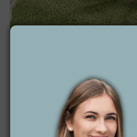
Projektowanie ogrodów Osiek
Dlaczego Wytwórnia 
projektowania ogr
Wytwórnia Zieleni
to pracownia architektury krajob
indywidualnych potrzeb klientów. W Osieku i okol
realizacje. Nasze projekty łączą estetykę z funkcjon