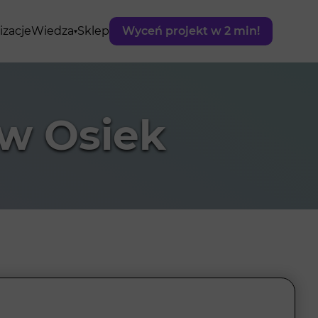
izacje
Wiedza
Sklep
Wyceń projekt w 2 min!
w Osiek