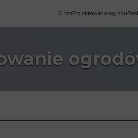
O nas
Projektowanie ogrodu
Real
towanie ogrodó