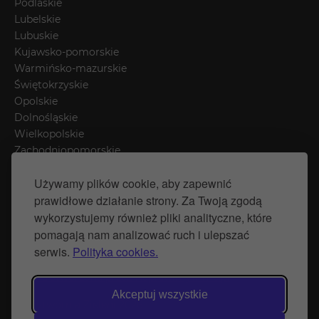
Podlaskie
Lubelskie
Lubuskie
Kujawsko-pomorskie
Warmińsko-mazurskie
Świętokrzyskie
Opolskie
Dolnośląskie
Wielkopolskie
Zachodniopomorskie
Łódzkie
Używamy plików cookie, aby zapewnić
Mazowieckie
prawidłowe działanie strony. Za Twoją zgodą
Śląskie
wykorzystujemy również pliki analityczne, które
pomagają nam analizować ruch i ulepszać
Polityka prywatności
serwis.
Polityka cookies.
Polityka Cookies
Strona stworzona przez Naprawimyfirme.pl
Akceptuj wszystkie
© Wytwórnia Zieleni 2026