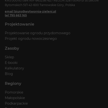
KRS 0001107384 NIP 6452587627 REGON 528715049 ul Strzelców
Bytomskich 51/1 42-600 Tarnowskie Góry, Polska
email biuro@wytwornia-zieleni.pl
tel 795 663 165
Projektowanie
Projektowanie ogrodu przydomowego
Projekt ogrodu nowoczesnego
Zasoby
Sklep
E-booki
Kalkulatory
Blog
Regiony
Pomorskie
Małopolskie
Podkarpackie