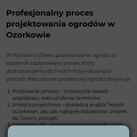
Profesjonalny proces
projektowania ogrodów w
Ozorkowie
W Wytwórni Zieleni projektowanie ogrodu to
starannie zaplanowany proces, który
dostosowujemy do Twoich indywidualnych
potrzeb. Nasz proces projektowy ogrodu obejmuje:
Podpisanie umowy – przejrzyste zasady
współpracy oraz ustalenie terminów.
Ankieta projektowa – dokładna analiza Twoich
oczekiwań, aby jak najlepiej dopasować projekt
do Twoich potrzeb.
Koncepcja 2D – techniczny plan ogrodu, który
ukazuje układ przestrzenny.