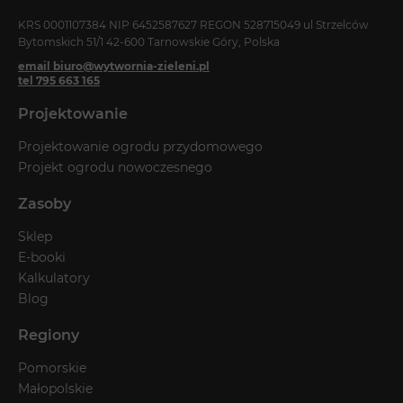
KRS 0001107384 NIP 6452587627 REGON 528715049 ul Strzelców
Bytomskich 51/1 42-600 Tarnowskie Góry, Polska
email biuro@wytwornia-zieleni.pl
tel 795 663 165
Projektowanie
Projektowanie ogrodu przydomowego
Projekt ogrodu nowoczesnego
Zasoby
Sklep
E-booki
Kalkulatory
Blog
Regiony
Pomorskie
Małopolskie