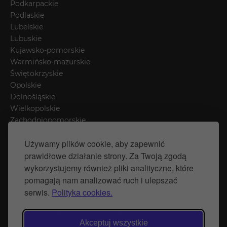
Podkarpackie
Podlaskie
Lubelskie
Lubuskie
Kujawsko-pomorskie
Warmińsko-mazurskie
Świętokrzyskie
Opolskie
Dolnośląskie
Wielkopolskie
Zachodniopomorskie
Łódzkie
Używamy plików cookie, aby zapewnić
Mazowieckie
prawidłowe działanie strony. Za Twoją zgodą
Śląskie
wykorzystujemy również pliki analityczne, które
pomagają nam analizować ruch i ulepszać
Polityka prywatności
serwis.
Polityka cookies.
Polityka Cookies
Strona stworzona przez Naprawimyfirme.pl
Akceptuj wszystkie