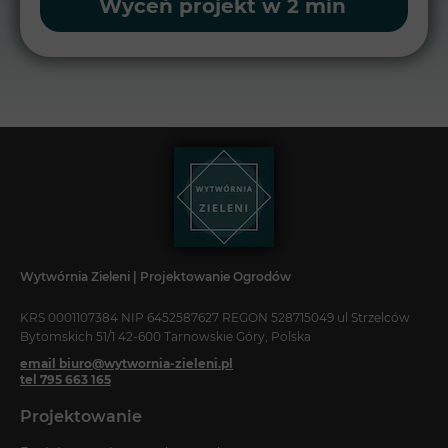
Wyceń projekt w 2 min
Wytwórnia Zieleni | Projektowanie Ogrodów
KRS 0001107384 NIP 6452587627 REGON 528715049 ul Strzelców
Bytomskich 51/1 42-600 Tarnowskie Góry, Polska
email biuro@wytwornia-zieleni.pl
tel 795 663 165
Projektowanie