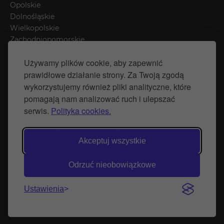
Opolskie
Dolnośląskie
Wielkopolskie
Zachodniopomorskie
Łódzkie
Używamy plików cookie, aby zapewnić
Mazowieckie
prawidłowe działanie strony. Za Twoją zgodą
Śląskie
wykorzystujemy również pliki analityczne, które
pomagają nam analizować ruch i ulepszać
Polityka prywatności
serwis.
Polityka cookies.
Polityka Cookies
Strona stworzona przez Naprawimyfirme.pl
Akceptuj wszystkie
© Wytwórnia Zieleni 2026
Odrzuć nieobowiązkowe
Ustawienia