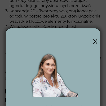
potrzeby klienta, aby dostosować projekt
ogrodu do jego indywidualnych oczekiwań.
Koncepcja 2D – Tworzymy wstępną koncepcję
ogrodu w postaci projektu 2D, który uwzględnia
wszystkie kluczowe elementy funkcjonalne.
Wizualizacje 3D – Każdy projekt jest
wizualizowany w formie szczegółowych
x
wizualizacji 3D, zarówno w ciągu dnia, jak i w
nocy, co ułatwia klientowi wyobrażenie sobie
końcowego efektu.
Projekt wykonawczy 2D – Ostateczny projekt
zawiera wszystkie szczegóły techniczne, które są
niezbędne do realizacji ogrodu.
Więcej informacji o naszym procesie znajdziesz
tutaj 👉
Proces projektowania ogrodu
.
Projekt ogrodu w
Prochowicach