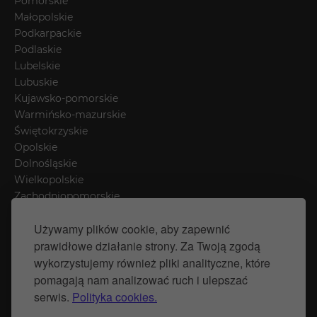
Pomorskie
Małopolskie
Podkarpackie
Podlaskie
Lubelskie
Lubuskie
Kujawsko-pomorskie
Warmińsko-mazurskie
Świętokrzyskie
Opolskie
Dolnośląskie
Wielkopolskie
Zachodniopomorskie
Łódzkie
Używamy plików cookie, aby zapewnić
Mazowieckie
prawidłowe działanie strony. Za Twoją zgodą
Śląskie
wykorzystujemy również pliki analityczne, które
pomagają nam analizować ruch i ulepszać
Polityka prywatności
serwis.
Polityka cookies.
Polityka Cookies