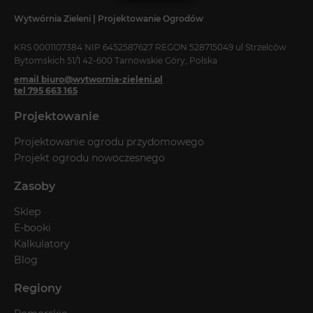
Wytwórnia Zieleni | Projektowanie Ogrodów
KRS 0001107384 NIP 6452587627 REGON 528715049 ul Strzelców
Bytomskich 51/1 42-600 Tarnowskie Góry, Polska
email biuro@wytwornia-zieleni.pl
tel 795 663 165
Projektowanie
Projektowanie ogrodu przydomowego
Projekt ogrodu nowoczesnego
Zasoby
Sklep
E-booki
Kalkulatory
Blog
Regiony