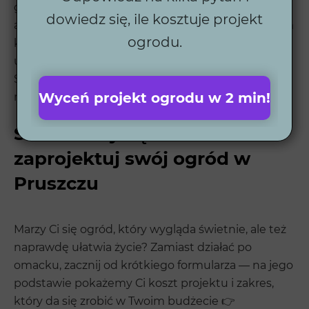
gwarantuje najwyższą jakość realizacji. Dzięki
dowiedz się, ile kosztuje projekt
automatycznym systemom nawadniania, robotom
ogrodu.
koszącym i oświetleniu, nasze ogrody są łatwe w
utrzymaniu i wyglądają pięknie przez cały rok.
Sprawdź nasze
realizacje ogrodów
i zobacz, jak
Wyceń projekt ogrodu w 2 min!
możemy odmienić Twoją przestrzeń.
Skontaktuj się z nami i
zaprojektuj swój ogród w
Pruszczu
Marzy Ci się ogród, który wygląda świetnie, ale też
naprawdę ułatwia życie? Zamiast działać po
omacku, zacznij od krótkiego formularza — na jego
podstawie pokażemy Ci koszt projektu i zakres,
który da się zrobić w Twoim budżecie 👉