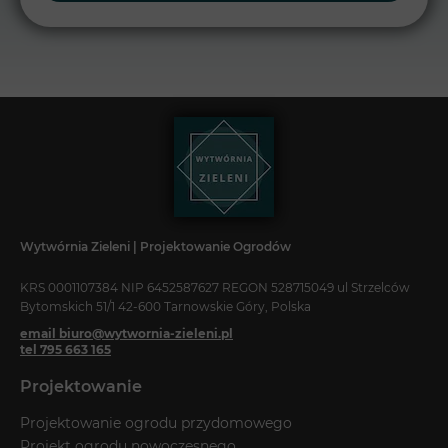
Wytwórnia Zieleni | Projektowanie Ogrodów
KRS 0001107384 NIP 6452587627 REGON 528715049 ul Strzelców
Bytomskich 51/1 42-600 Tarnowskie Góry, Polska
email biuro@wytwornia-zieleni.pl
tel 795 663 165
Projektowanie
Projektowanie ogrodu przydomowego
Projekt ogrodu nowoczesnego