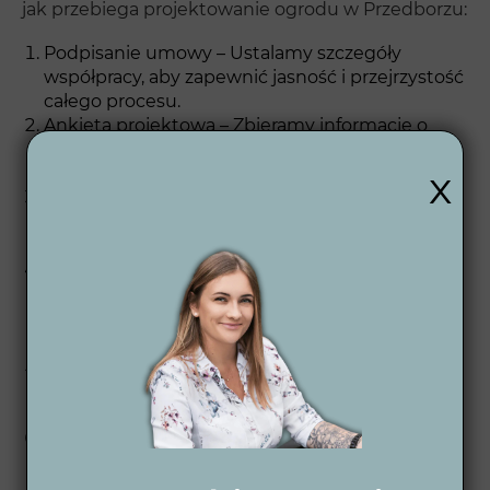
jak przebiega projektowanie ogrodu w Przedborzu:
Podpisanie umowy – Ustalamy szczegóły
współpracy, aby zapewnić jasność i przejrzystość
całego procesu.
Ankieta projektowa – Zbieramy informacje o
Twoich preferencjach, by stworzyć ogród
x
dostosowany do Twoich potrzeb.
Koncepcja 2D – Opracowujemy wstępny plan
ogrodu, który przedstawia rozmieszczenie
poszczególnych elementów.
Wizualizacje 3D dzienne i nocne – Otrzymasz
realistyczne wizualizacje, które pomogą Ci
wyobrazić sobie, jak Twój ogród będzie wyglądał
w dzień i w nocy.
Projekt wykonawczy 2D – Szczegółowy plan,
który umożliwia realizację ogrodu zgodnie z
założeniami projektowymi.
Wsparcie po projektowe – Oferujemy pełne
wsparcie na każdym etapie realizacji, aż do
zakończenia prac.