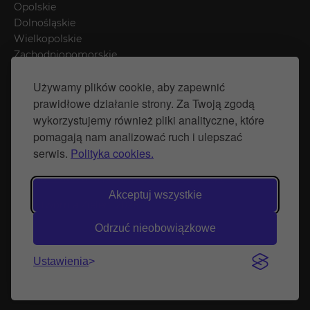
Opolskie
Dolnośląskie
Wielkopolskie
Zachodniopomorskie
Łódzkie
Używamy plików cookie, aby zapewnić
Mazowieckie
prawidłowe działanie strony. Za Twoją zgodą
Śląskie
wykorzystujemy również pliki analityczne, które
pomagają nam analizować ruch i ulepszać
Polityka prywatności
serwis.
Polityka cookies.
Polityka Cookies
Strona stworzona przez Naprawimyfirme.pl
Akceptuj wszystkie
© Wytwórnia Zieleni 2026
Odrzuć nieobowiązkowe
Ustawienia