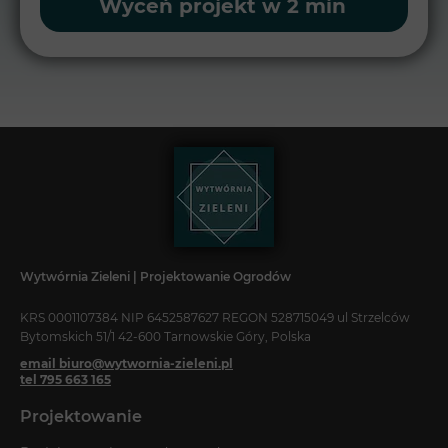
Wyceń projekt w 2 min
Wytwórnia Zieleni | Projektowanie Ogrodów
KRS 0001107384 NIP 6452587627 REGON 528715049 ul Strzelców
Bytomskich 51/1 42-600 Tarnowskie Góry, Polska
email biuro@wytwornia-zieleni.pl
tel 795 663 165
Projektowanie