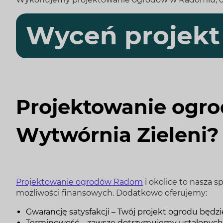
Wyceń projekt
Projektowanie ogro
Wytwórnia Zieleni?
Projektowanie ogrodów Radom
i okolice to nasza 
możliwości finansowych. Dodatkowo oferujemy:
Gwarancję satysfakcji – Twój projekt ogrodu będ
Terminowość – zawsze dotrzymujemy ustalonych