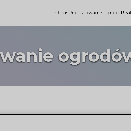
O nas
Projektowanie ogrodu
Real
owanie ogrod