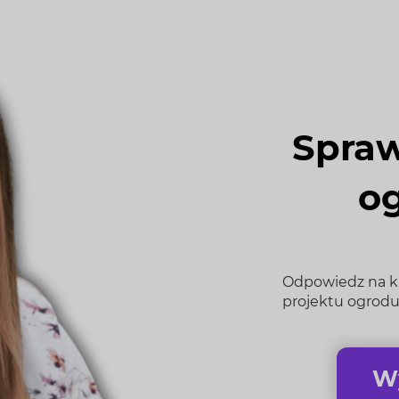
Spraw
o
Odpowiedz na kil
projektu ogrodu
Wy