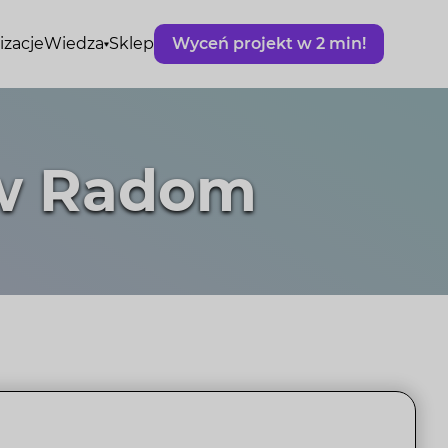
izacje
Wiedza
Sklep
Wyceń projekt w 2 min!
ów Radom