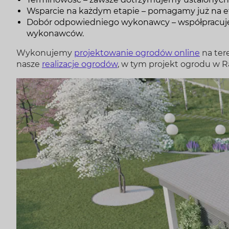
Wsparcie na każdym etapie – pomagamy już na et
Dobór odpowiedniego wykonawcy – współpracuje
wykonawców.
Wykonujemy
projektowanie ogrodów online
na tere
nasze
realizacje ogrodów
, w tym projekt ogrodu w 