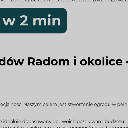
 w 2 min
dów Radom i okolice 
specjalność. Naszym celem jest stworzenie ogrodu w peł
zie idealnie dopasowany do Twoich oczekiwań i budżetu.
 terminów, dzięki czemu masz pewność co do harmono