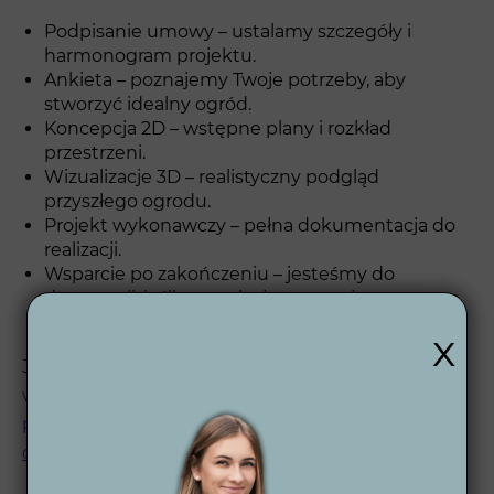
Podpisanie umowy – ustalamy szczegóły i
harmonogram projektu.
Ankieta – poznajemy Twoje potrzeby, aby
stworzyć idealny ogród.
Koncepcja 2D – wstępne plany i rozkład
przestrzeni.
Wizualizacje 3D – realistyczny podgląd
przyszłego ogrodu.
Projekt wykonawczy – pełna dokumentacja do
realizacji.
Wsparcie po zakończeniu – jesteśmy do
dyspozycji, jeśli potrzebujesz naszej pomocy po
zakończeniu projektu.
x
Jeśli chcesz zobaczyć, jak wygląda nasza
współpraca krok po kroku, zajrzyj do opisu
procesu
projektowego
oraz
kompleksowego projektu
ogrodu
.