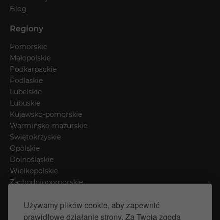
Blog
Regiony
Pomorskie
Małopolskie
Podkarpackie
Podlaskie
Lubelskie
Lubuskie
Kujawsko-pomorskie
Warmińsko-mazurskie
Świętokrzyskie
Opolskie
Dolnośląskie
Wielkopolskie
Zachodniopomorskie
Łódzkie
Używamy plików cookie, aby zapewnić
Mazowieckie
prawidłowe działanie strony. Za Twoją zgodą
Śląskie