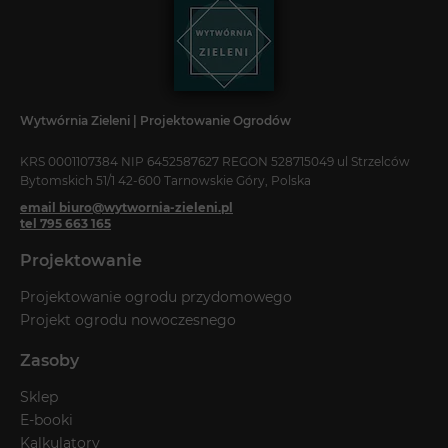
Wytwórnia Zieleni | Projektowanie Ogrodów
KRS 0001107384 NIP 6452587627 REGON 528715049 ul Strzelców
Bytomskich 51/1 42-600 Tarnowskie Góry, Polska
email biuro@wytwornia-zieleni.pl
tel 795 663 165
Projektowanie
Projektowanie ogrodu przydomowego
Projekt ogrodu nowoczesnego
Zasoby
Sklep
E-booki
Kalkulatory