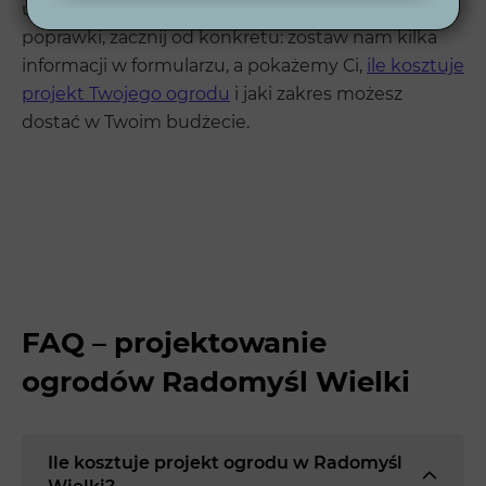
użyciu? Zamiast zgadywać i przepalać budżet na
poprawki, zacznij od konkretu: zostaw nam kilka
informacji w formularzu, a pokażemy Ci,
ile kosztuje
projekt Twojego ogrodu
i jaki zakres możesz
dostać w Twoim budżecie.
FAQ – projektowanie
ogrodów Radomyśl Wielki
Ile kosztuje projekt ogrodu w Radomyśl