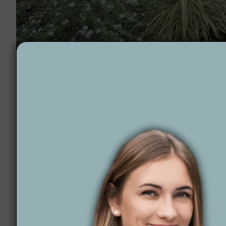
Projektowanie ogrodów Radzyń Chełmiński
Dlaczego warto wyb
W
Wytwórni Zieleni
tworzymy ogrody w Radzyniu Che
klientów, aby stworzyć przestrzeń, która jest nie 
technologie, takie jak automatyczne nawadnianie i oś
Co nas wyróżnia?