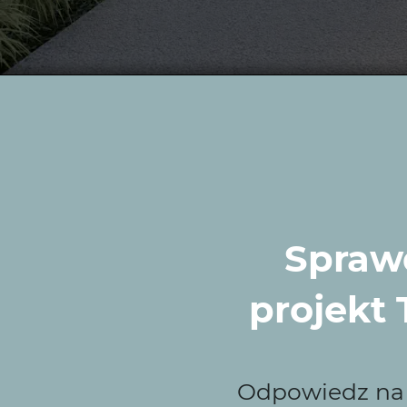
rać Wytwórnię Zielen
Sprawd
łmińskim, które idealnie łączą estetykę z funkcjonaln
tylko piękna, ale też praktyczna. Dbamy o realizację zg
projekt
wietlenie, sprawiają, że pielęgnacja ogrodu jest łatwa i
Odpowiedz na k