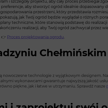
 i szczegóły projektu, aby cały proces przebiegał zgo
preferencje, aby stworzyć ogród idealnie dopasowany do
gospodarowania przestrzeni, który przedstawia rozmie
 pokazują, jak Twój ogród będzie wyglądał o różnych pora
any techniczne, które stanowią podstawę do realizacji 
ńczeniu realizacji, aby Twój ogród zachwycał przez wiel
j 👉
Proces projektowania ogrodu
.
Radzyniu Chełmińskim
czą nowoczesne technologie z wyjątkowym designem. Na
lokalnymi wykonawcami gwarantuje najwyższą jakość us
arówno piękne, jak i łatwe w utrzymaniu. Sprawdź nasze
mi i zaprojektuj swój