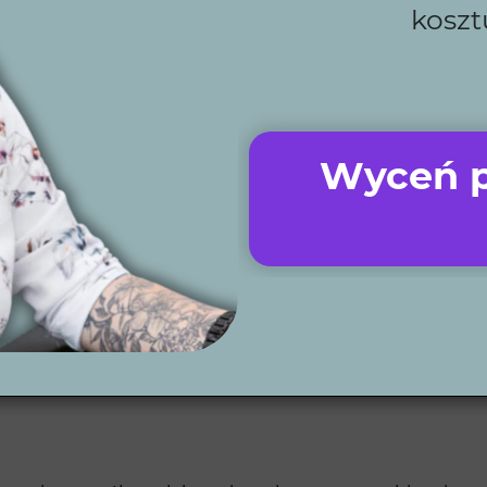
koszt
 realizujemy zgodnie z ustalonymi terminami, zapewniaj
 e-booki, które pomagają uniknąć błędów i oszczędzić p
enie pozwala nam realizować ogrody na najwyższym pozio
kt to dowód na naszą dbałość o szczegóły i profesjonal
 Chełmińskim współpracujemy z zaufanymi specjalistami
Wyceń p
alne, dzięki czemu możesz skorzystać z naszych usług, ni
emy, takie jak automatyczne nawadnianie, roboty koszą
es projektowania ogr