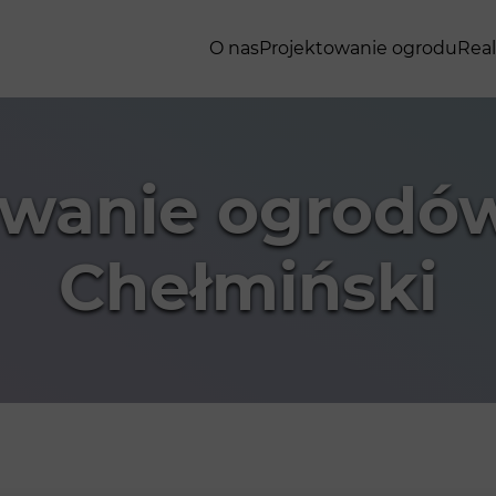
O nas
Projektowanie ogrodu
Real
owanie ogrodó
Chełmiński