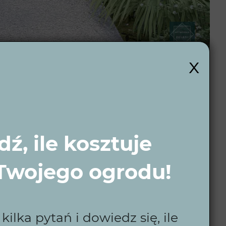
x
i?
ź, ile kosztuje
ością. Każdy projekt dostosowujemy do potrzeb
odnie z harmonogramem i budżetem, a nowoczesne
 Twojego ogrodu!
 przyjemna.
ilka pytań i dowiedz się, ile