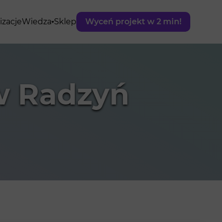
izacje
Wiedza
Sklep
Wyceń projekt w 2 min!
w Radzyń