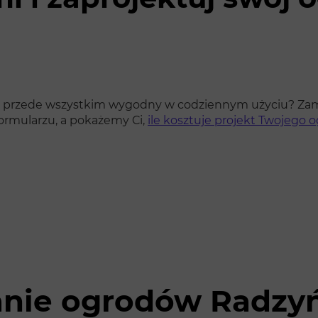
 ale przede wszystkim wygodny w codziennym użyciu? Zam
formularzu, a pokażemy Ci,
ile kosztuje projekt Twojego 
anie ogrodów Radzy