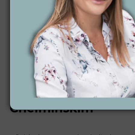
Terminowość i pełna satysfakcja – nasze projekty
Wsparcie na każdym etapie – oferujemy praktyczne
12 lat doświadczenia – nasza wiedza i doświadcz
Ponad 300 zrealizowanych projektów – każdy proje
Współpraca z lokalnymi wykonawcami – w Radzyniu
Projektowanie online – oferujemy projektowanie zd
Automatyzacja ogrodu – wdrażamy nowoczesne syst
pielęgnację ogrodu.
Więcej inspiracji znajdziesz na naszym
blogu
.
Profesjonalny proc
Chełmińskim