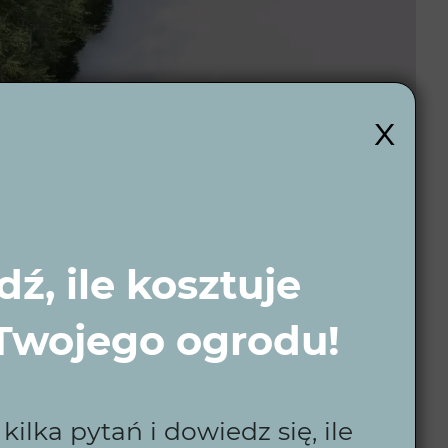
x
ź, ile kosztuje
 Twojego ogrodu!
ilka pytań i dowiedz się, ile