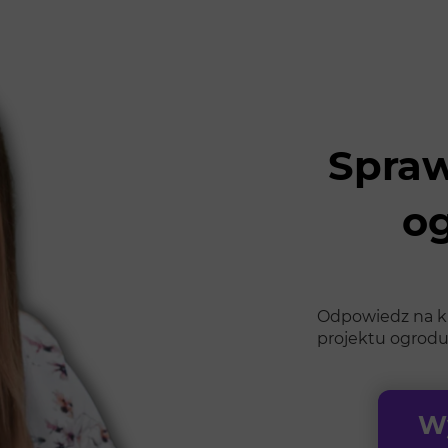
Spraw
o
Odpowiedz na kil
projektu ogrodu
Wy