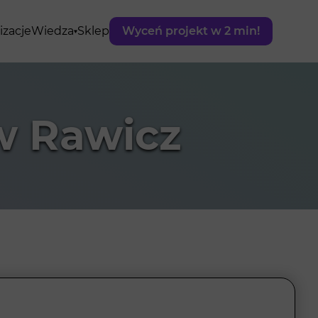
izacje
Wiedza
Sklep
Wyceń projekt w 2 min!
w Rawicz