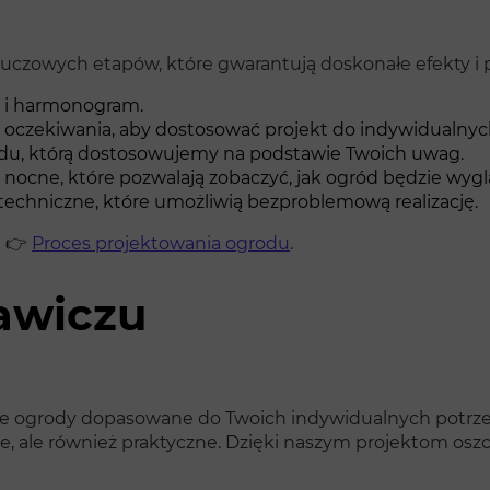
kluczowych etapów, które gwarantują doskonałe efekty i 
c i harmonogram.
i oczekiwania, aby dostosować projekt do indywidualn
odu, którą dostosowujemy na podstawie Twoich uwag.
 nocne, które pozwalają zobaczyć, jak ogród będzie wygl
techniczne, które umożliwią bezproblemową realizację.
j 👉
Proces projektowania ogrodu
.
awiczu
sne ogrody dopasowane do Twoich indywidualnych potrzeb
ne, ale również praktyczne. Dzięki naszym projektom oszc