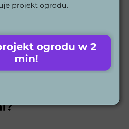
uje projekt ogrodu.
rojekt ogrodu w 2
min!
i?