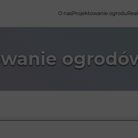
O nas
Projektowanie ogrodu
Real
owanie ogrodó