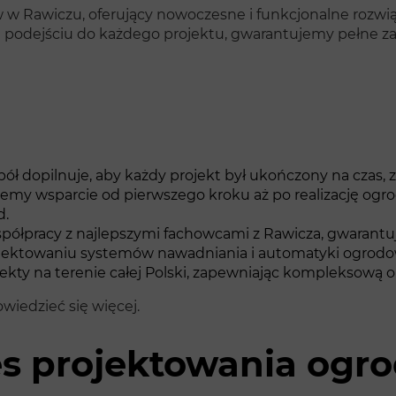
w Rawiczu, oferujący nowoczesne i funkcjonalne rozwiąza
podejściu do każdego projektu, gwarantujemy pełne zad
ół dopilnuje, aby każdy projekt był ukończony na czas, z
emy wsparcie od pierwszego kroku aż po realizację ogro
d.
półpracy z najlepszymi fachowcami z Rawicza, gwarantu
jektowaniu systemów nawadniania i automatyki ogrodowe
kty na terenie całej Polski, zapewniając kompleksową o
owiedzieć się więcej.
es projektowania og