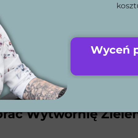
koszt
Wyceń p
rać Wytwórnię Zielen