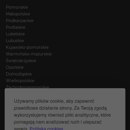
Pomorskie
Małopolskie
Podkarpackie
Podlaskie
Lubelskie
Lubuskie
Kujawsko-pomorskie
Warmińsko-mazurskie
Świętokrzyskie
Opolskie
Dolnośląskie
Wielkopolskie
Zachodniopomorskie
Łódzkie
Używamy plików cookie, aby zapewnić
Mazowieckie
prawidłowe działanie strony. Za Twoją zgodą
Śląskie
wykorzystujemy również pliki analityczne, które
pomagają nam analizować ruch i ulepszać
Polityka prywatności
serwis.
Polityka cookies.