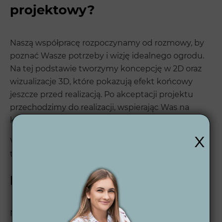
projektowy?
Naszą współpracę rozpoczynamy od rozmowy, by
poznać Wasze potrzeby i wizję idealnego ogrodu.
Na tej podstawie tworzymy koncepcję w 2D oraz
wizualizacje 3D, które pokazują efekt końcowy
jeszcze przed realizacją. Po akceptacji projektu
przechodzimy do realizacji, wspierając Was na
każdym etapie.
x
Więcej informacji o naszym procesie znajdziesz
tutaj 👉
Proces projektowania ogrodu
.
Kim jesteśmy?
Nasza
pracownia architektury krajobrazu
to zespół