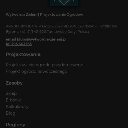
Wytwórnia Zieleni | Projektowanie Ogrodów
KRS 0001107384 NIP 6452587627 REGON 528715049 ul Strzelców
Bytomskich 51/1 42-600 Tarnowskie Góry, Polska
email biuro@wytwornia-zieleni.pl
tel 795 663 165
Projektowanie
Projektowanie ogrodu przydomowego
Projekt ogrodu nowoczesnego
Zasoby
Sklep
E-booki
Kalkulatory
Blog
Regiony