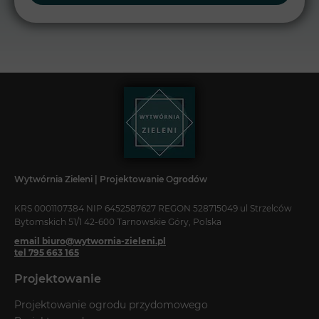
Wytwórnia Zieleni | Projektowanie Ogrodów
KRS 0001107384 NIP 6452587627 REGON 528715049 ul Strzelców
Bytomskich 51/1 42-600 Tarnowskie Góry, Polska
email biuro@wytwornia-zieleni.pl
tel 795 663 165
Projektowanie
Projektowanie ogrodu przydomowego