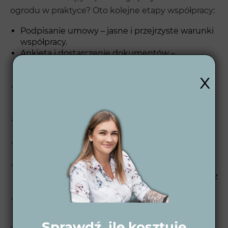
ogrodu w praktyce? Oto kolejne etapy współpracy:
Podpisanie umowy – jasne i przejrzyste warunki
współpracy.
Ankieta i dostarczenie dokumentów –
poznajemy Twoje potrzeby, inspiracje i wizję
x
wymarzonego ogrodu.
Spotkanie budżetowe – otrzymujesz
szczegółową wycenę zakresu usług związanych
z realizacją Twojego ogrodu.
Koncepcja 2D – szkicujemy pierwsze pomysły,
by przedstawić ogólny zarys projektu.
Wizualizacje 3D dzienne i nocne – zobaczysz
ogród w trójwymiarze jeszcze przed realizacją.
Projekt wykonawczy – otrzymujesz szczegółowy
plan, który możesz realizować samodzielnie lub z
naszą pomocą.
Wsparcie po zakończeniu – jeśli pojawią się
pytania, jesteśmy do Twojej dyspozycji.
Sprawdź, ile kosztuje