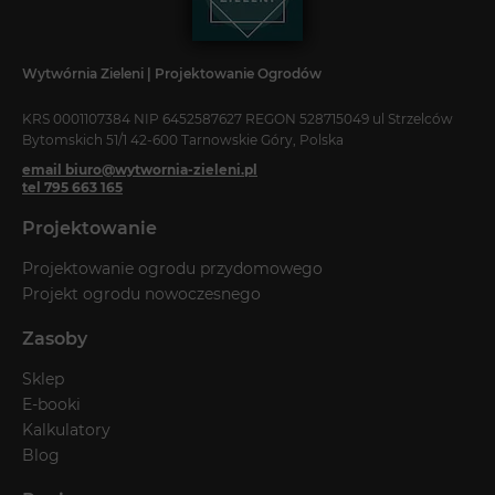
Wytwórnia Zieleni | Projektowanie Ogrodów
KRS 0001107384 NIP 6452587627 REGON 528715049 ul Strzelców
Bytomskich 51/1 42-600 Tarnowskie Góry, Polska
email biuro@wytwornia-zieleni.pl
tel 795 663 165
Projektowanie
Projektowanie ogrodu przydomowego
Projekt ogrodu nowoczesnego
Zasoby
Sklep
E-booki
Kalkulatory
Blog