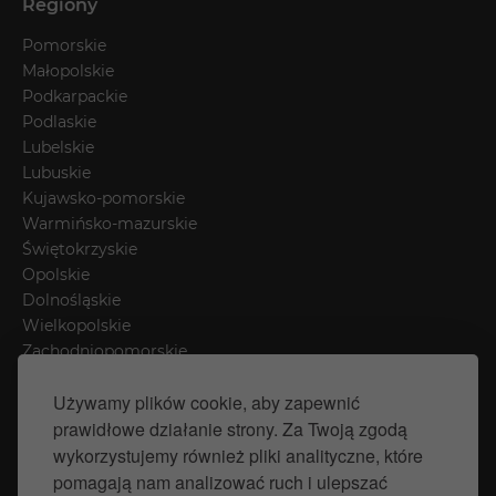
Regiony
Pomorskie
Małopolskie
Podkarpackie
Podlaskie
Lubelskie
Lubuskie
Kujawsko-pomorskie
Warmińsko-mazurskie
Świętokrzyskie
Opolskie
Dolnośląskie
Wielkopolskie
Zachodniopomorskie
Łódzkie
Używamy plików cookie, aby zapewnić
Mazowieckie
prawidłowe działanie strony. Za Twoją zgodą
Śląskie
wykorzystujemy również pliki analityczne, które
pomagają nam analizować ruch i ulepszać