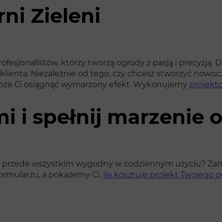
ni Zieleni
rofesjonalistów, którzy tworzą ogrody z pasją i precyzją. 
lienta. Niezależnie od tego, czy chcesz stworzyć nowocz
omoże Ci osiągnąć wymarzony efekt. Wykonujemy
projekt
i i spełnij marzenie 
 ale przede wszystkim wygodny w codziennym użyciu? Zam
formularzu, a pokażemy Ci,
ile kosztuje projekt Twojego 