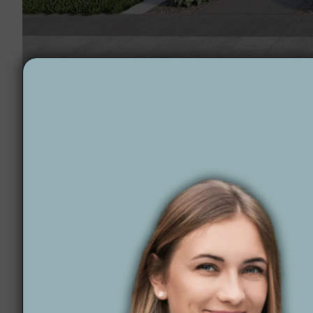
Projektowanie ogrodów Skwierzyna
Dlaczego Wytwórnia
Wytwórnia Zieleni
to firma specjalizująca się w two
dopasowane do stylu życia, budżetu i indywidualnych
wyjątkowego klimatu.
Projektowanie ogr