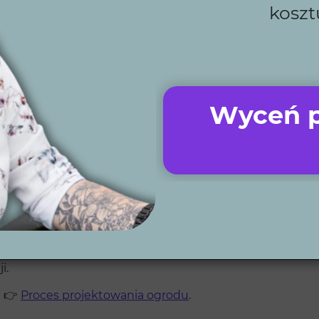
koszt
talonych terminów, aby Twój ogród powstał na czas.
 tworzony jest z myślą o pełnym spełnieniu oczekiwań k
ntów na każdym kroku, od projektu aż po jego realizacj
e doświadczenie to gwarancja jakości i estetyki.
systemy nawadniania, oświetlenia oraz automatyczne kosi
projekty zdalnie, co umożliwia współpracę niezależnie od l
Wyceń p
zobacz, jak inspirujące przestrzenie możemy stworzyć dla
 projektowy?
y oraz krótka ankieta, która pomaga nam poznać Twoje p
acje 3D, które ukazują finalny wygląd ogrodu. Na końc
i.
j 👉
Proces projektowania ogrodu
.