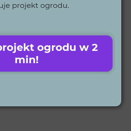
uje projekt ogrodu.
lientów.
ę.
arki, które ułatwią pielęgnację.
okalizacji.
rojekt ogrodu w 2
 Ciebie.
min!
referencje i potrzeby. Na jej podstawie
u przekazujemy szczegółowy projekt wykonawczy i