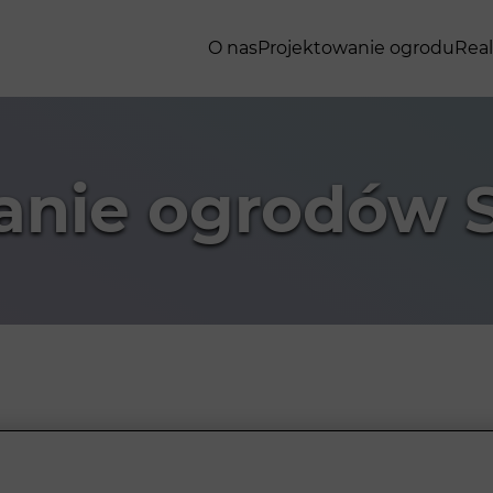
O nas
Projektowanie ogrodu
Real
anie ogrodów 