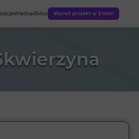
izacje
Wiedza
Sklep
Wyceń projekt w 2 min!
Skwierzyna