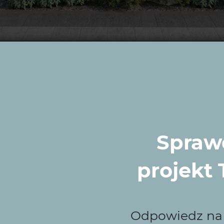
 Zieleni to najlepszy
rzeniu ogrodów, które są nie tylko piękne, ale również w
Sprawd
 potrzeb każdego klienta. Z nami Twój ogród w Skwierzyni
projekt
odów Skwierzyna- czy
Odpowiedz na k