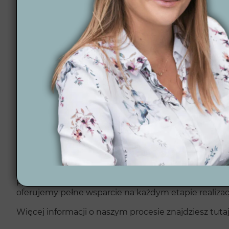
Pewność terminowej realizacji – dotrzymujemy us
Gwarancja zadowolenia z projektu – każdy projekt
Pomoc na każdym etapie – wspieramy naszych klie
12 lat doświadczenia i ponad 300 projektów – nasz
Automatyzacja ogrodów – oferujemy inteligentne 
Projektowanie online w całej Polsce – realizujemy 
Sprawdź nasze dotychczasowe
realizacje ogrodów
i 
Jak wygląda proces
Pierwszym krokiem współpracy jest podpisanie umow
przygotowujemy koncepcję 2D, a następnie wizualiz
oferujemy pełne wsparcie na każdym etapie realizacj
Więcej informacji o naszym procesie znajdziesz tuta