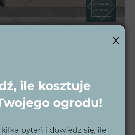
x
 wybór?
 pełni funkcjonalne. Projektujemy ogrody
ź, ile kosztuje
e stanie się przestrzenią pełną natury, relaksu i
 Twojego ogrodu!
m się wyróżniamy?
ilka pytań i dowiedz się, ile