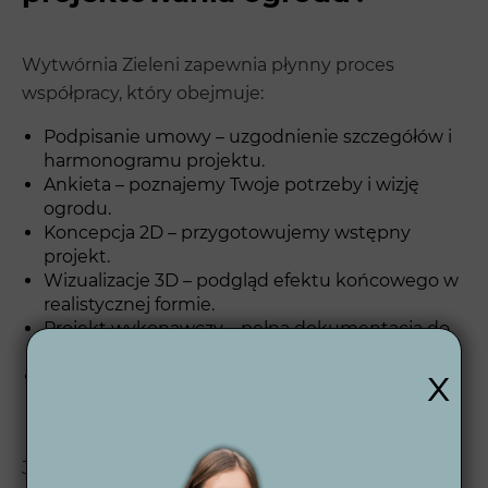
Wytwórnia Zieleni zapewnia płynny proces
współpracy, który obejmuje:
Podpisanie umowy – uzgodnienie szczegółów i
harmonogramu projektu.
Ankieta – poznajemy Twoje potrzeby i wizję
ogrodu.
Koncepcja 2D – przygotowujemy wstępny
projekt.
Wizualizacje 3D – podgląd efektu końcowego w
realistycznej formie.
Projekt wykonawczy – pełna dokumentacja do
realizacji projektu.
x
Wsparcie po zakończeniu – jesteśmy dostępni
także po realizacji, aby Twój ogród pozostał w
doskonałym stanie.
Jeśli chcesz zobaczyć, jak wygląda nasza