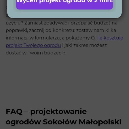
Wyceń projekt ogrodu w 2 min!
Chcesz mieć ogród, który jest ładny na zdjęciach,
ale przede wszystkim wygodny w codziennym
użyciu? Zamiast zgadywać i przepalać budżet na
poprawki, zacznij od konkretu: zostaw nam kilka
informacji w formularzu, a pokażemy Ci,
ile kosztuje
projekt Twojego ogrodu
i jaki zakres możesz
dostać w Twoim budżecie.
FAQ – projektowanie
ogrodów Sokołów Małopolski