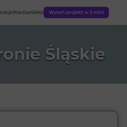
izacje
Wiedza
Sklep
Wyceń projekt w 2 min!
onie Śląskie