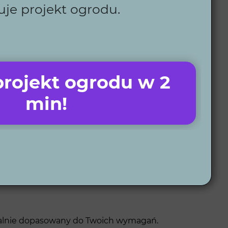
czędzić czas i pieniądze, dzięki czemu unikniesz
uje projekt ogrodu.
óre ułatwiają pielęgnację i poprawiają komfort
jakość realizacji prac w Stroniu Śląskim.
y efekt projektu przed rozpoczęciem prac.
rojekt ogrodu w 2
odów w Stroniu
min!
owych etapów, dostosowanych do indywidualnych
idealnie dopasowany do Twoich wymagań.