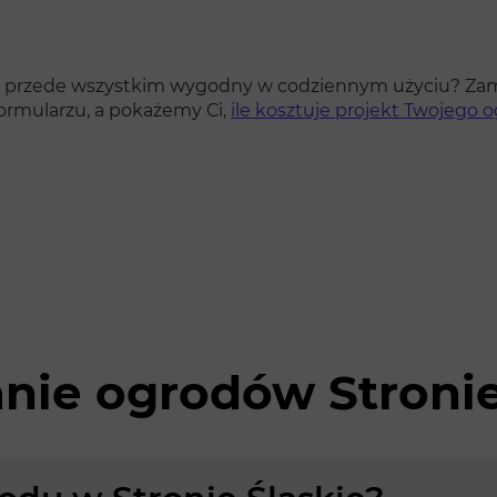
 ale przede wszystkim wygodny w codziennym użyciu? Zam
formularzu, a pokażemy Ci,
ile kosztuje projekt Twojego 
nie ogrodów Stronie