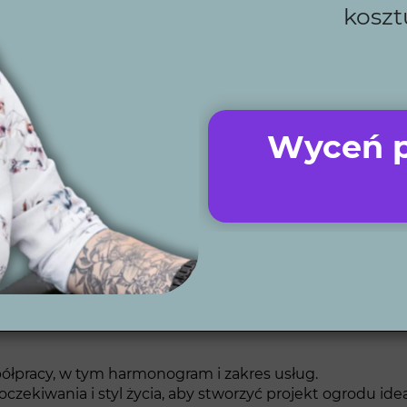
wsparcie techniczne i praktyczne porady pozwalają zaosz
koszt
zaawansowanych systemów nawadniania i oświetlenia, kt
łpracy z lokalnymi specjalistami, zapewniamy najwyższą 
izacje ogrodu, które pomagają klientom zobaczyć finaln
Wyceń p
es projektowania ogr
twórnię Zieleni to proces, który obejmuje kilka klucz
łpracy, w tym harmonogram i zakres usług.
oczekiwania i styl życia, aby stworzyć projekt ogrodu 