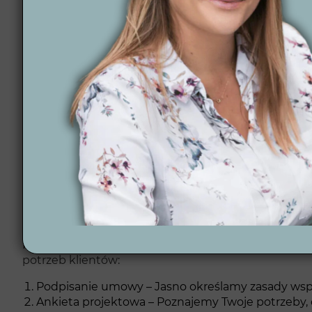
Profesjonalne wsparcie na każdym etapie – Nasze 
kosztownych błędów podczas realizacji.
Automatyka ogrodowa – Zajmujemy się instalacją 
użytkowania ogrodu.
Współpraca z lokalnymi wykonawcami – Dzięki wspó
Wizualizacje 3D – Tworzymy trójwymiarowe wizual
Blog o projektowaniu ogrodów
Profesjonalny proc
Śląskim
Projektowanie ogrodów w Stroniu Śląskim przez Wy
potrzeb klientów:
Podpisanie umowy – Jasno określamy zasady wspó
Ankieta projektowa – Poznajemy Twoje potrzeby, 