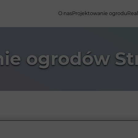
O nas
Projektowanie ogrodu
Real
ie ogrodów Str