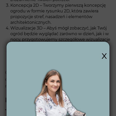
Koncepcja 2D – Tworzymy pierwszą koncepcję
ogrodu w formie rysunku 2D, która zawiera
propozycje stref, nasadzeń i elementów
architektonicznych.
Wizualizacje 3D – Abyś mógł zobaczyć, jak Twój
ogród będzie wyglądać zarówno w dzień, jak i w
nocy, przygotowujemy szczegółowe wizualizacje
3D.
Projekt wykonawczy 2D – Na końcu
x
dostarczamy projekt wykonawczy, który zawiera
szczegółowe plany do realizacji inwestycji.
Chcesz dowiedzieć się więcej o tym w jaki sposób
działamy? Sprawdź jak przebiega dokładnie
nasz
proces projektowania ogrodu
.
Projekt ogrodu w Strumieniu
– Piękno, funkcjonalność i