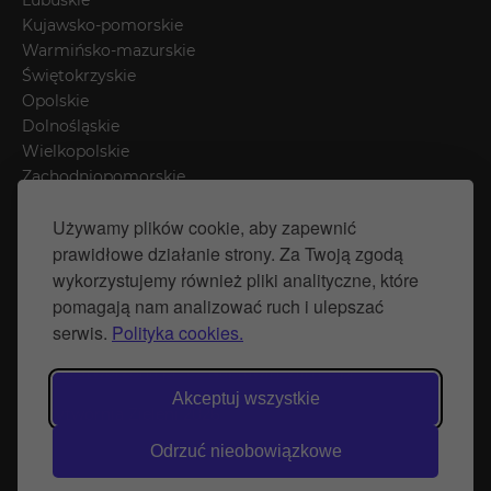
Kujawsko-pomorskie
Warmińsko-mazurskie
Świętokrzyskie
Opolskie
Dolnośląskie
Wielkopolskie
Zachodniopomorskie
Łódzkie
Używamy plików cookie, aby zapewnić
Mazowieckie
prawidłowe działanie strony. Za Twoją zgodą
Śląskie
wykorzystujemy również pliki analityczne, które
pomagają nam analizować ruch i ulepszać
Polityka prywatności
serwis.
Polityka cookies.
Polityka Cookies
Strona stworzona przez Naprawimyfirme.pl
Akceptuj wszystkie
© Wytwórnia Zieleni 2026
Odrzuć nieobowiązkowe