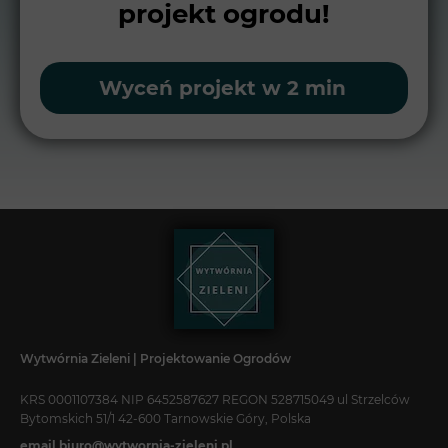
projekt ogrodu!
Wyceń projekt w 2 min
Wytwórnia Zieleni | Projektowanie Ogrodów
KRS 0001107384 NIP 6452587627 REGON 528715049 ul Strzelców
Bytomskich 51/1 42-600 Tarnowskie Góry, Polska
email biuro@wytwornia-zieleni.pl