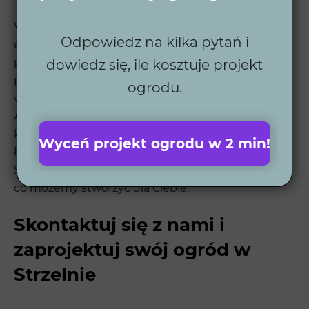
W Wytwórni Zieleni tworzymy ogrody, które łączą
Odpowiedz na kilka pytań i
estetykę z nowoczesnymi technologiami. Nasze
projekty są dostosowane do indywidualnych
dowiedz się, ile kosztuje projekt
potrzeb klientów, a współpraca z lokalnymi
ogrodu.
wykonawcami zapewnia najwyższą jakość usług.
Automatyczne systemy nawadniania, roboty
koszące i oświetlenie sprawiają, że nasze ogrody są
Wyceń projekt ogrodu w 2 min!
łatwe w utrzymaniu i zachwycają przez długie lata.
Sprawdź nasze
realizacje ogrodów
i przekonaj się,
co możemy stworzyć dla Ciebie.
Skontaktuj się z nami i
zaprojektuj swój ogród w
Strzelnie