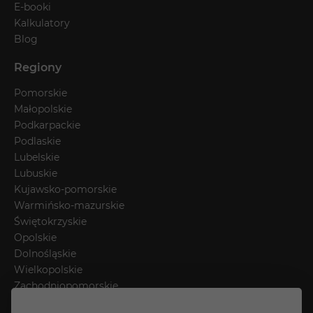
E-booki
Kalkulatory
Blog
Regiony
Pomorskie
Małopolskie
Podkarpackie
Podlaskie
Lubelskie
Lubuskie
Kujawsko-pomorskie
Warmińsko-mazurskie
Świętokrzyskie
Opolskie
Dolnośląskie
Wielkopolskie
Zachodniopomorskie
Łódzkie