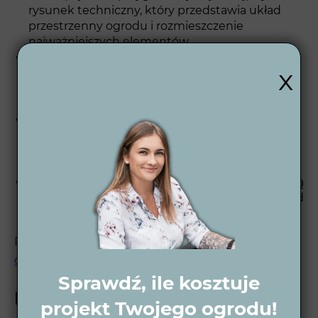
rysunek techniczny, który przedstawia układ
przestrzenny ogrodu i rozmieszczenie
najważniejszych elementów.
Wizualizacje 3D dzienne i nocne –
x
opracowujemy wizualizacje 3D, które pozwalają
zobaczyć, jak ogród będzie wyglądał w dzień i w
nocy.
Projekt wykonawczy 2D – opracowujemy
szczegółowe plany techniczne, które stanowią
podstawę do realizacji ogrodu zgodnie z Twoimi
oczekiwaniami.
Wsparcie po projektowe – oferujemy dodatkową
pomoc po zakończeniu projektu, aby Twój ogród
był piękny i funkcjonalny przez wiele lat.
Pełen opis naszego
procesu projektowego
ogrodu
znajdziesz na naszej stronie.
Sprawdź, ile kosztuje
Projekt ogrodu w Strzelnie
projekt Twojego ogrodu!