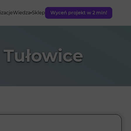
izacje
Wiedza
Sklep
Wyceń projekt w 2 min!
 Tułowice