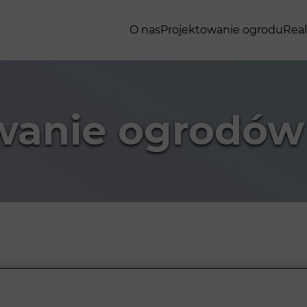
O nas
Projektowanie ogrodu
Real
wanie ogrodów