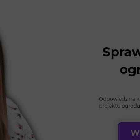
Spraw
og
Odpowiedz na kil
projektu ogrodu
Wy