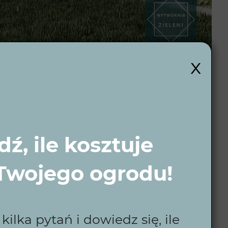
x
 wybór?
ź, ile kosztuje
asze projekty są dostosowane do Twoich potrzeb i
su i wygody na co dzień. Sprawdź, co możemy dla
 Twojego ogrodu!
ilka pytań i dowiedz się, ile