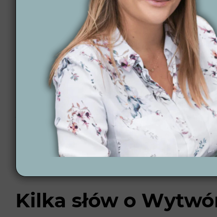
Terminowość – Projekty realizujemy zawsze na cza
Pełne wsparcie – Jesteśmy z Tobą na każdym kroku
12 lat doświadczenia – Zrealizowaliśmy już ponad 
Projektowanie online – Tworzymy ogrody zdalnie, 
Nowoczesne rozwiązania – Automatyczne systemy 
Poznaj więcej inspiracji na naszym
blogu
.
Jak wygląda proces
Cały
proces
zaczyna się od podpisania umowy i wype
wizualizacje 3D, które pokażą, jak Twój ogród będ
Kilka słów o Wytwór