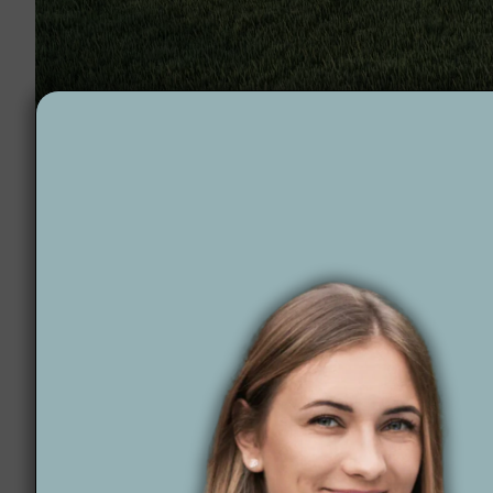
Projektowanie ogrodów Tułowice
Dlaczego Wytwórnia
Jeśli marzysz o pięknym, nowoczesnym ogrodzie w T
stylu życia, łącząc estetykę z praktycznymi rozwiąz
Ciebie zrobić na
Wytwórnia Zieleni
.
Czym się wyróżnia