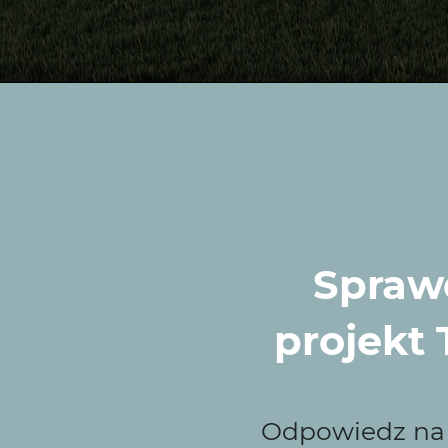
 Zieleni to najlepszy
Sprawd
ułowicach, Wytwórnia Zieleni jest idealnym wyborem. N
aniami. Dzięki nam Twój ogród stanie się miejscem relak
projekt
my?
Odpowiedz na k