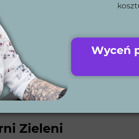
koszt
s.
, od pomysłu po realizację.
300 ogrodów w całej Polsce.
bez względu na lokalizację.
nawadniania, kosiarki i oświetlenie w Twoim ogrodzie.
Wyceń p
 projektowy?
łnienia ankiety, która pomoże nam lepiej poznać Twoje 
zie wyglądał w różnych porach dnia. Po zaakceptowaniu 
ni Zieleni