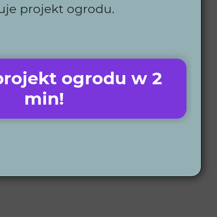
uje projekt ogrodu.
rojekt ogrodu w 2
min!
potrzeby. Następnie przygotowujemy projekt 2D i
projektu dostarczamy szczegółowy plan wykonawczy.