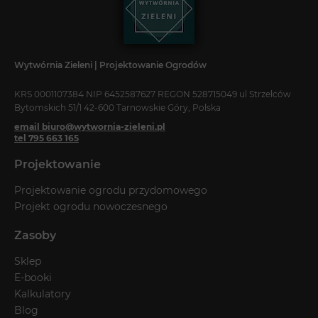
Wytwórnia Zieleni | Projektowanie Ogrodów
KRS 0001107384 NIP 6452587627 REGON 528715049 ul Strzelców
Bytomskich 51/1 42-600 Tarnowskie Góry, Polska
email biuro@wytwornia-zieleni.pl
tel 795 663 165
Projektowanie
Projektowanie ogrodu przydomowego
Projekt ogrodu nowoczesnego
Zasoby
Sklep
E-booki
Kalkulatory
Blog