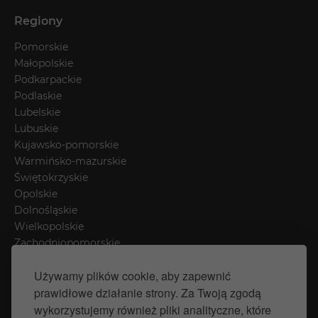
Regiony
Pomorskie
Małopolskie
Podkarpackie
Podlaskie
Lubelskie
Lubuskie
Kujawsko-pomorskie
Warmińsko-mazurskie
Świętokrzyskie
Opolskie
Dolnośląskie
Wielkopolskie
Zachodniopomorskie
Łódzkie
Używamy plików cookie, aby zapewnić
Mazowieckie
prawidłowe działanie strony. Za Twoją zgodą
Śląskie
wykorzystujemy również pliki analityczne, które