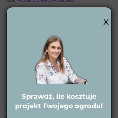
tutaj:
Proces projektowy ogrodu
.
Projekt ogrodu w Węglińcu
x
W
Wytwórni Zieleni
tworzymy ogrody w Węglińcu,
które harmonijnie łączą piękno z funkcjonalnością.
Dzięki wizualizacjom 3D i nowoczesnym
systemom automatyki, masz pewność, że Twój
ogród będzie dopasowany do Twoich potrzeb i
łatwy w utrzymaniu.
Zobacz nasze
realizacje ogrodów
, aby przekonać
się, jak zmieniamy przestrzeń naszych klientów.
Sprawdź, ile kosztuje
Skontaktuj się z nami i
projekt Twojego ogrodu!
zaprojektuj swój wymarzony
ogród w Węglińcu