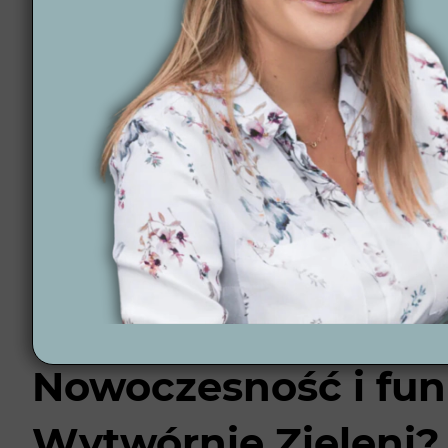
Projektowanie ogrodu to proces, który wymaga pre
obejmuje kilka kluczowych kroków, które gwarantują
Podpisanie umowy i ankieta online: Po pierwszym 
online, dzięki której lepiej poznajemy preferencje kli
Koncepcja 2D i wizualizacje 3D: Na podstawie zeb
poszczególnych stref. Kolejnym krokiem jest przygo
ułatwia podjęcie ostatecznych decyzji.
Projekt wykonawczy 2D: Ostatnim etapem jest stwor
nawadniania, automatyka ogrodowa oraz dobór rośl
Chcesz dowiedzieć się więcej o tym w jaki sposób d
Nowoczesność i fun
Wytwórnię Zieleni?