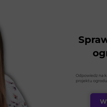
Spraw
og
Odpowiedz na kil
projektu ogrodu
Wy