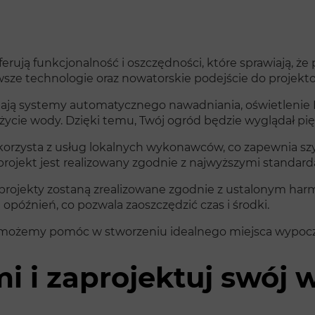
rują funkcjonalność i oszczędności, które sprawiają, że p
wsze technologie oraz nowatorskie podejście do projekt
ją systemy automatycznego nawadniania, oświetlenie LE
użycie wody. Dzięki temu, Twój ogród będzie wyglądał p
rzysta z usług lokalnych wykonawców, co zapewnia szybk
projekt jest realizowany zgodnie z najwyższymi standard
e projekty zostaną zrealizowane zgodnie z ustalonym ha
późnień, co pozwala zaoszczędzić czas i środki.
ak możemy pomóc w stworzeniu idealnego miejsca wypoc
mi i zaprojektuj swó