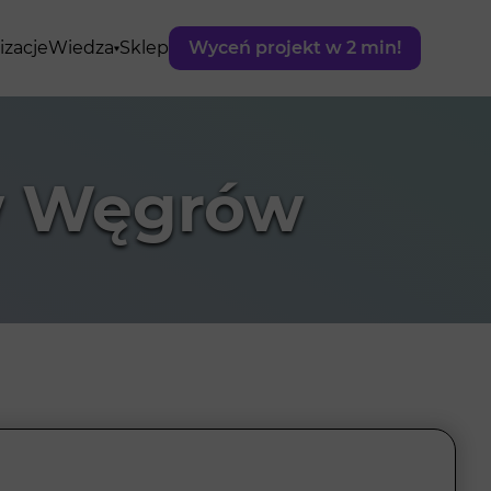
izacje
Wiedza
Sklep
Wyceń projekt w 2 min!
w Węgrów