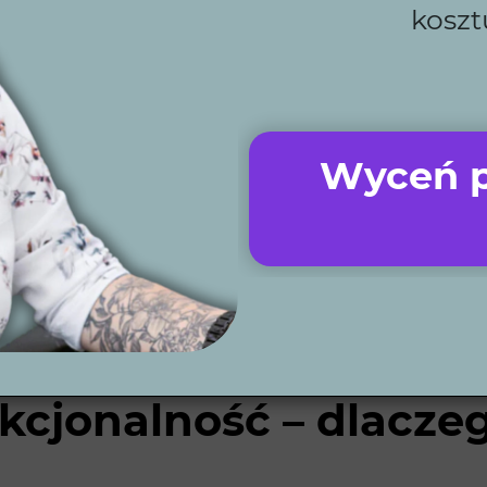
koszt
cyzyjnego planowania oraz współpracy na każdym etapie
 wysoką jakość usług i spełnienie oczekiwań naszych kl
kontakcie podpisujemy umowę, która szczegółowo opisuj
enta.
Wyceń p
ranych danych przygotowujemy szczegółową koncepcję og
towanie wizualizacji 3D, która pozwala na zobaczenie pr
zenie projektu wykonawczego, który uwzględnia wszystk
inności. Dzięki temu lokalni wykonawcy mogą rozpocz
ziałamy? Sprawdź jak przebiega dokładnie nasz
proces p
kcjonalność – dlacze