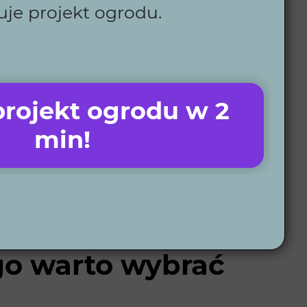
uje projekt ogrodu.
. W Wytwórni Zieleni nasz proces projektowy
ientów:
e zakres prac. Przeprowadzamy również ankietę
rojekt ogrodu w 2
rodu w formacie 2D, która pokazuje rozmieszczenie
min!
ojektu zarówno w świetle dziennym, jak i nocnym, co
ie szczegóły techniczne, takie jak systemy
ąć prace zgodnie z harmonogramem.
rojektowania ogrodu
.
go warto wybrać