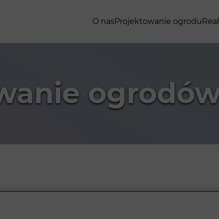
O nas
Projektowanie ogrodu
Real
owanie ogrodó