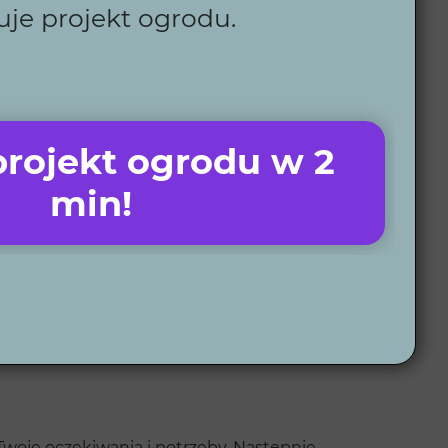
uje projekt ogrodu.
nie z ustalonym harmonogramem.
 ogród, który pokochasz.
rojekt ogrodu w 2
 jakość każdego projektu.
wadniania i oświetlenie, które ułatwiają codzienną
min!
h usług, niezależnie od lokalizacji.
u. Dla nas każdy ogród to miejsce, które ma służyć
oje oczekiwania i potrzeby. Następnie