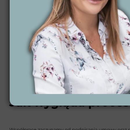
Czym się wyróżnia
Pewność terminowej realizacji – szanujemy Twó
Gwarancja zadowolenia z projektu – dokładamy wsz
Pomoc na każdym etapie – od planowania po reali
12 lat doświadczenia i ponad 300 projektów – nas
Automatyzacja ogrodów – oferujemy nowoczesne ro
pielęgnację.
Projektowanie online w całej Polsce – realizujemy p
Nasze
realizacje ogrodów
pokazują, jak bardzo dbamy
właścicielowi, odzwierciedlając jego styl życia i gust.
Jak wygląda proces
Współpracę zaczynamy od podpisania umowy oraz pr