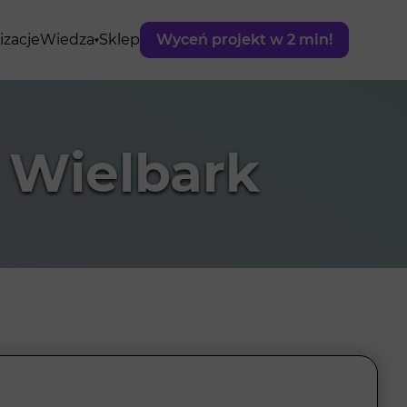
izacje
Wiedza
Sklep
Wyceń projekt w 2 min!
 Wielbark