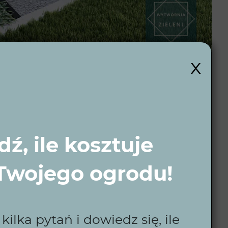
x
 wybór do
ź, ile kosztuje
 Twojego ogrodu!
elbarku. Każdy projekt jest dla nas unikalnym
nta. Dzięki nam Twój ogród będzie miejscem
ilka pytań i dowiedz się, ile