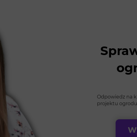
Spraw
og
Odpowiedz na kil
projektu ogrodu
Wy