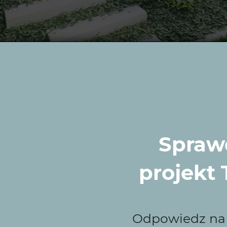
 Zieleni to najlepszy
odu w Wielbarku?
Sprawd
projekt
onalizmem tworzy przestrzenie zielone dla mieszkańców Wi
 z funkcjonalnością i indywidualnym podejściem do klie
i.
Odpowiedz na k