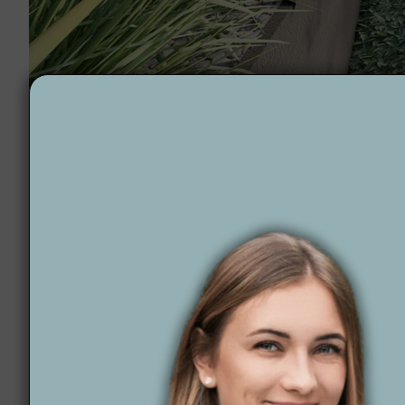
Projektowanie ogrodów Wielbark
Dlaczego Wytwórnia
projektowania ogr
Wytwórnia Zieleni
to firma, która z pasją i profesj
wyzwaniem, dlatego dbamy o to, by łączyć estetykę
idealnym do wypoczynku, relaksu i spotkań z bliskim