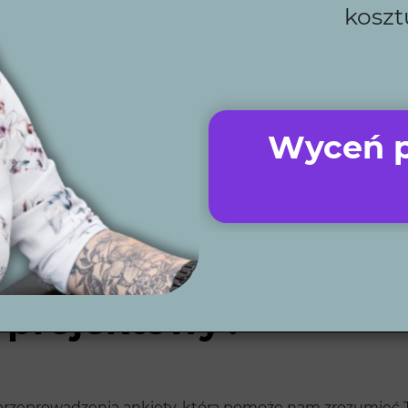
my?
koszt
j czas, dlatego nasze projekty wykonujemy zawsze zgod
elkich starań, aby spełnić Twoje oczekiwania i stworzyć
zację, pomagamy, oszczędzając Twój czas i pieniądze.
Wyceń p
ze wieloletnie doświadczenie przekłada się na doskonałą
związania, takie jak automatyczne kosiarki, systemy na
rojekty zdalnie, co sprawia, że możesz korzystać z naszyc
 o indywidualne podejście i unikalność każdego projekt
 projektowy?
zeprowadzenia ankiety, która pomoże nam zrozumieć Tw