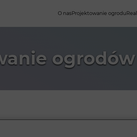
O nas
Projektowanie ogrodu
Real
wanie ogrodów