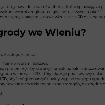
emy nawadniania i oświetlenia, które sprawiają, że pie
i wykonawcami z regionu, co gwarantuje wysoką jakość i
im ruszymy z pracami – nasze wizualizacje 3D dają pełny 
grody we Wleniu?
eb każdego klienta:
i harmonogram realizacji.
 i preferencje, by stworzyć projekt idealnie dopasowany
grodu w formacie 2D, który ukazuje podstawowy układ p
 3D, abyś mógł zobaczyć finalny wygląd swojego ogrodu
ry zawiera wszystkie techniczne szczegóły, niezbędne do
du
.