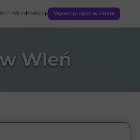
izacje
Wiedza
Sklep
Wyceń projekt w 2 min!
ów Wleń