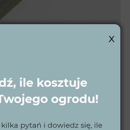
x
ź, ile kosztuje
 Twojego ogrodu!
ilka pytań i dowiedz się, ile