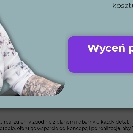
koszt
rać Wytwórnię Zielen
Wyceń p
 ogród we Wleniu?
Wytwórnia Zieleni
to zespół profesjona
tyka ogrodowa. Tworzymy ogrody idealnie dostosowane do
t realizujemy zgodnie z planem i dbamy o każdy detal.
e, oferując wsparcie od koncepcji po realizację, aby T