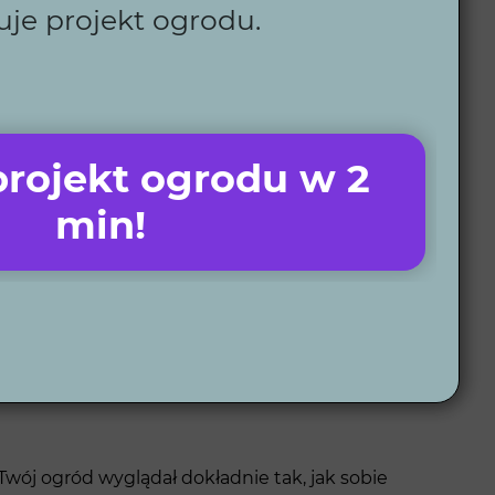
uje projekt ogrodu.
i?
rojekt ogrodu w 2
min!
listów, którzy łączą wiedzę z nowoczesnymi
 Twoich potrzeb – piękne, funkcjonalne i łatwe w
wój ogród wyglądał dokładnie tak, jak sobie