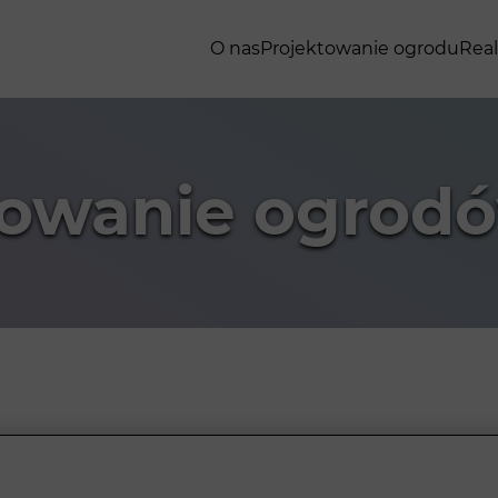
O nas
Projektowanie ogrodu
Real
towanie ogrod