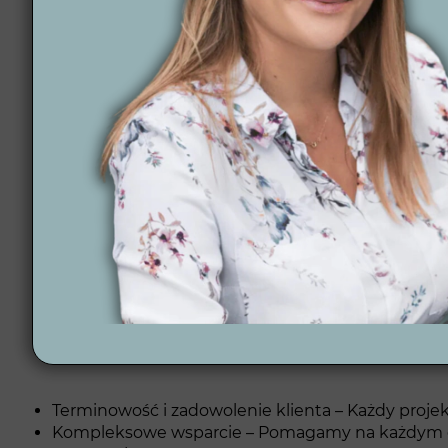
Projektowanie ogrodów Wleń
Dlaczego warto wyb
Szukasz firmy, która zaprojektuje Twój wymarzony
technologiami, takimi jak wizualizacje 3D i automa
utrzymaniu.
Co nas wyróżnia?
Terminowość i zadowolenie klienta – Każdy projek
Kompleksowe wsparcie – Pomagamy na każdym etapi