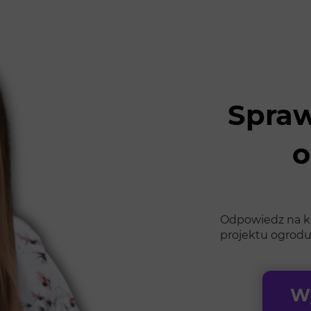
Spraw
o
Odpowiedz na kil
projektu ogrodu
Wy