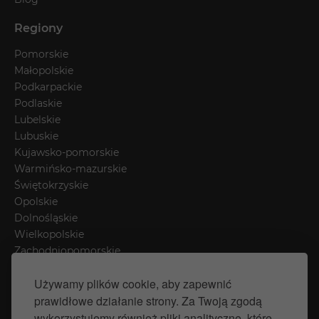
Regiony
Pomorskie
Małopolskie
Podkarpackie
Podlaskie
Lubelskie
Lubuskie
Kujawsko-pomorskie
Warmińsko-mazurskie
Świętokrzyskie
Opolskie
Dolnośląskie
Wielkopolskie
Zachodniopomorskie
Łódzkie
Używamy plików cookie, aby zapewnić
Mazowieckie
prawidłowe działanie strony. Za Twoją zgodą
Śląskie
wykorzystujemy również pliki analityczne, które