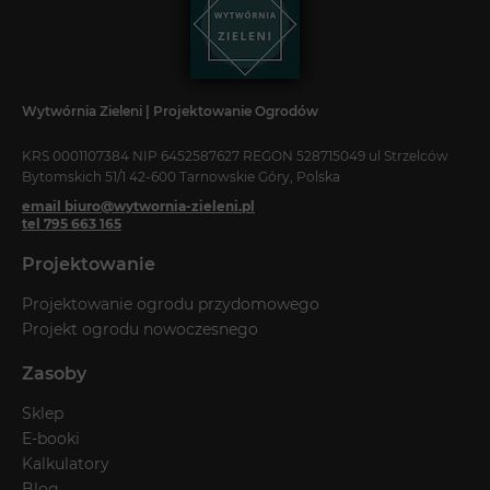
Wytwórnia Zieleni | Projektowanie Ogrodów
KRS 0001107384 NIP 6452587627 REGON 528715049 ul Strzelców
Bytomskich 51/1 42-600 Tarnowskie Góry, Polska
email biuro@wytwornia-zieleni.pl
tel 795 663 165
Projektowanie
Projektowanie ogrodu przydomowego
Projekt ogrodu nowoczesnego
Zasoby
Sklep
E-booki
Kalkulatory
Blog