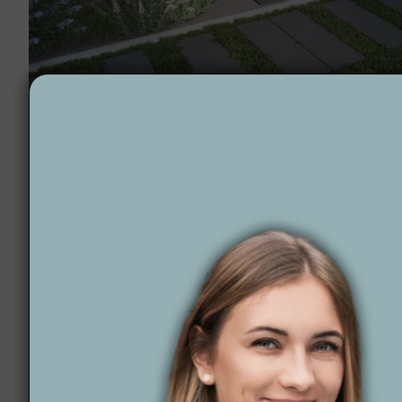
Projektowanie ogrodów Wojcieszów
Dlaczego warto wyb
Jeśli marzysz o pięknym, funkcjonalnym ogrodzie w
potrzeb, łącząc nowoczesne technologie, takie jak w
Co nas wyróżnia?