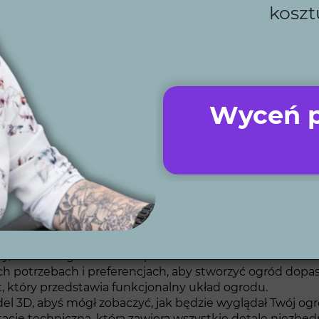
koszt
 zgodnie z ustalonymi terminami, dbając o każdy detal.
omysłu po realizację, doradzając i proponując najlepsz
my nawadniania i oświetlenia, które sprawiają, że Twó
nymi specjalistami z regionu, aby zapewnić najwyższą 
dzie wyglądał zanim rozpoczniemy prace – dzięki wizual
Wyceń p
grody w Wojcieszowi
 i przemyślany, by spełnić Twoje oczekiwania:
, harmonogram i zakres prac.
ch potrzebach i preferencjach, aby stworzyć ogród dopas
 który przedstawia funkcjonalny układ ogrodu.
l 3D, abyś mógł zobaczyć, jak będzie wyglądał Twój og
ę techniczną, która zawiera wszystkie detale niezbędne