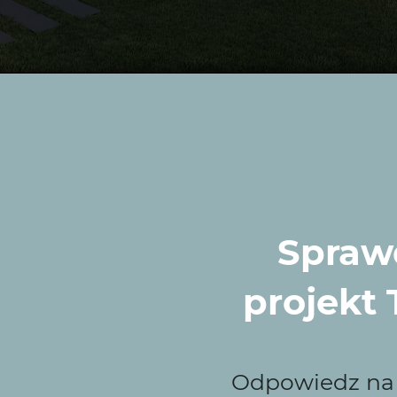
rać Wytwórnię Zielen
Sprawd
 Wojcieszowie,
Wytwórnia Zieleni
to idealny wybór. Two
projekt
izualizacje 3D i automatyka ogrodowa, z unikalnymi proj
Odpowiedz na k