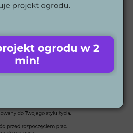
uje projekt ogrodu.
e rozwiązania.
j ogród jest piękny i łatwy w utrzymaniu.
jakość usług.
izacjom 3D masz pełną kontrolę nad efektem
rojekt ogrodu w 2
min!
e?
owany do Twojego stylu życia.
ród przed rozpoczęciem prac.
 do realizacji.