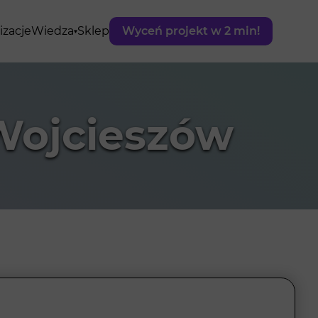
izacje
Wiedza
Sklep
Wyceń projekt w 2 min!
Wojcieszów