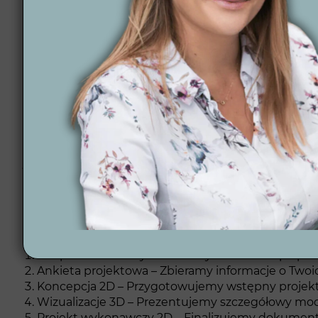
Terminowość i satysfakcja – Realizujemy projekty
Pełne wsparcie – Pomagamy na każdym etapie, od p
Automatyka ogrodowa – Wdrażamy nowoczesne syste
Lokalni wykonawcy – Współpracujemy z doświadczo
Wizualizacje 3D – Pokazujemy, jak Twój ogród bę
końcowym.
Jak projektujemy o
Proces projektowania w Wytwórni Zieleni jest prosty
Podpisanie umowy – Ustalamy warunki współpracy
Ankieta projektowa – Zbieramy informacje o Twoi
Koncepcja 2D – Przygotowujemy wstępny projekt,
Wizualizacje 3D – Prezentujemy szczegółowy mode
Projekt wykonawczy 2D – Finalizujemy dokumentacj