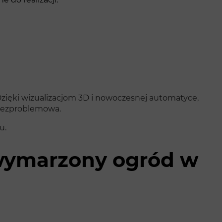
Dzięki wizualizacjom 3D i nowoczesnej automatyce,
 bezproblemowa.
u.
j wymarzony ogród w