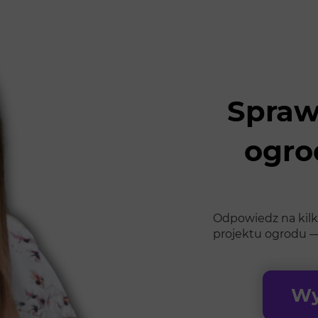
Spraw
ogro
Odpowiedz na kilka
projektu ogrodu —
Wy