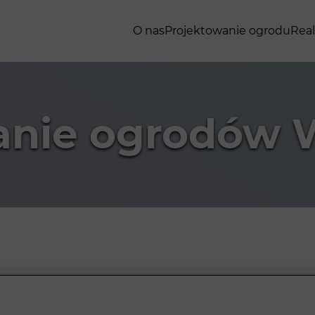
O nas
Projektowanie ogrodu
Real
anie ogrodów 