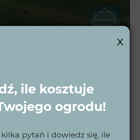
x
i?
ź, ile kosztuje
rzymy ogrody dopasowane do indywidualnych
 Twojego ogrodu!
ektami, które ułatwiają codzienną pielęgnację.
ilka pytań i dowiedz się, ile