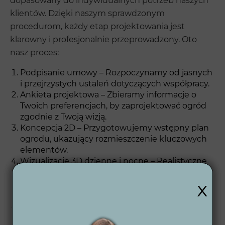
dopasowany do indywidualnych potrzeb naszych
klientów. Dzięki naszym sprawdzonym
procedurom, każdy etap projektowania jest
klarowny i profesjonalnie przeprowadzony. Oto
nasz proces:
Podpisanie umowy – Rozpoczynamy od jasnych
i przejrzystych ustaleń dotyczących współpracy.
Ankieta projektowa – Zbieramy informacje o
Twoich preferencjach, by zaprojektować ogród
zgodnie z Twoją wizją.
Koncepcja 2D – Przygotowujemy wstępny plan
ogrodu, ukazujący rozmieszczenie kluczowych
elementów.
Wizualizacje 3D dzienne i nocne – Realistyczne
wizualizacje pomagają wyobrazić sobie, jak
x
ogród będzie wyglądał zarówno w świetle
dziennym, jak i nocnym.
Projekt wykonawczy 2D – Szczegółowy projekt
wykonawczy, który stanowi podstawę do