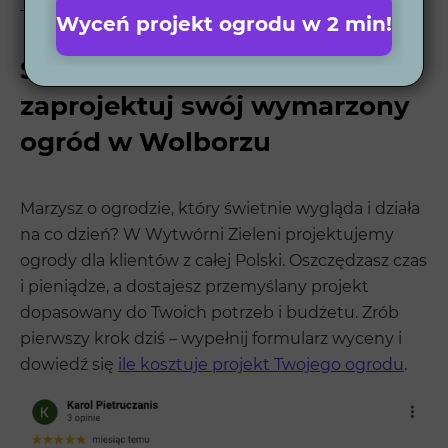
Twoich marzeń.
Wyceń projekt ogrodu w 2 min!
Skontaktuj się z nami i
zaprojektuj swój wymarzony
ogród w Wolborzu
Marzysz o ogrodzie, który świetnie wygląda i działa
na co dzień? W Wytwórni Zieleni projektujemy
ogrody dla klientów z całej Polski. Oszczędzasz czas
i pieniądze, a dostajesz przemyślany projekt
dopasowany do Twoich potrzeb i budżetu. Zrób
pierwszy krok dziś – wypełnij formularz wyceny i
dowiedź się
ile kosztuje projekt Twojego ogrodu
.