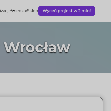
izacje
Wiedza
Sklep
Wyceń projekt w 2 min!
w Wrocław