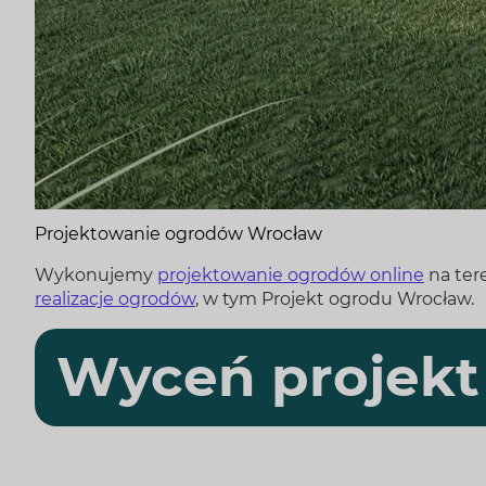
Projektowanie ogrodów Wrocław
Wykonujemy
projektowanie ogrodów online
na tere
realizacje ogrodów
, w tym Projekt ogrodu Wrocław.
Wyceń projekt