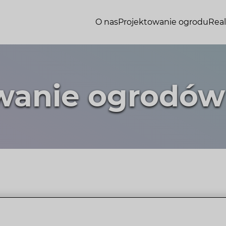
O nas
Projektowanie ogrodu
Real
wanie ogrodó