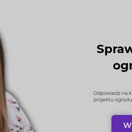
Spraw
og
Odpowiedz na kil
projektu ogrodu
Wy