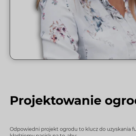
Projektowanie ogr
Odpowiedni projekt ogrodu to klucz do uzyskania f
kładziemy nacisk na to, aby: