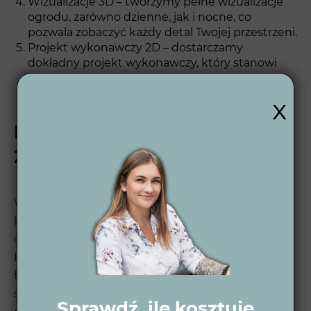
Wizualizacje 3D – tworzymy pełne wizualizacje
ogrodu, zarówno dzienne, jak i nocne, co
pozwala zobaczyć każdy detal Twojej przestrzeni.
Projekt wykonawczy 2D – dostarczamy
dokładny projekt wykonawczy, który stanowi
podstawę do realizacji. Dowiedz się więcej o
naszym
x
Projekt ogrodu w
Ząbkowicach
Wytwórnia Zieleni specjalizuje się w
kompleksowym projektowaniu nowoczesnych
ogrodów w Ząbkowicach (dolnośląskie).
Korzystamy z najnowszych technologii i dbamy o
funkcjonalność każdego projektu, co gwarantuje
satysfakcję klienta. Przykłady naszych realizacji
Sprawdź, ile kosztuje