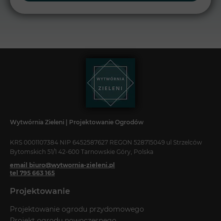
Wytwórnia Zieleni | Projektowanie Ogrodów
KRS 0001107384 NIP 6452587627 REGON 528715049 ul Strzelców
Bytomskich 51/1 42-600 Tarnowskie Góry, Polska
email biuro@wytwornia-zieleni.pl
tel 795 663 165
Projektowanie
Projektowanie ogrodu przydomowego
Projekt ogrodu nowoczesnego