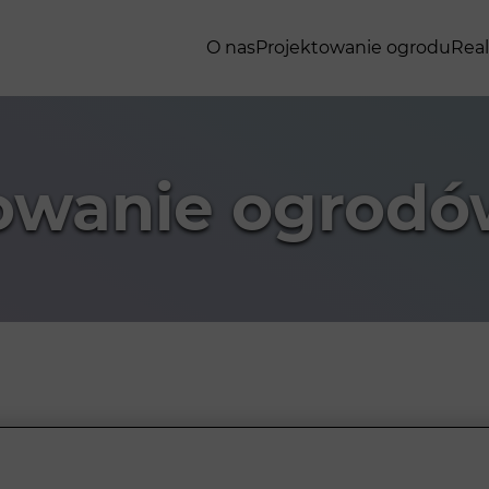
O nas
Projektowanie ogrodu
Real
owanie ogrod