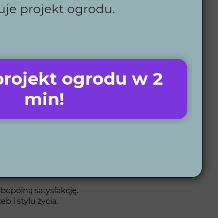
uje projekt ogrodu.
mem, a satysfakcja klienta jest dla nas
h. Oferujemy także 6 ebooków z praktycznymi
 zaawansowanych narzędzi do współpracy zdalnej.
 Żabnie, co gwarantuje wysoką jakość wykonania.
rojekt ogrodu w 2
dem, oszczędzając czas i zasoby.
min!
odów w Żabnie
nie jest spersonalizowany, funkcjonalny i
bopólną satysfakcję.
 i stylu życia.