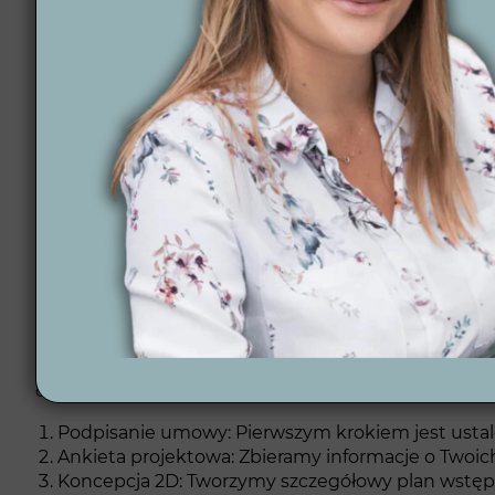
Gwarancja terminowości i zadowolenia: Nasze pro
priorytetem.
Profesjonalne wsparcie na każdym etapie: Dzięki 
poradami, które pomogą Ci uniknąć najczęstszyc
Projektowanie ogrodów online: Realizujemy proje
Współpraca z lokalnymi wykonawcami: Dbamy o każ
Nowoczesne rozwiązania i automatyka ogrodowa: 
Profesjonalny proc
Nasz proces projektowy obejmuje kilka kluczowych e
dopracowany w najmniejszych szczegółach.
Podpisanie umowy: Pierwszym krokiem jest ustal
Ankieta projektowa: Zbieramy informacje o Twoich
Koncepcja 2D: Tworzymy szczegółowy plan wstępny