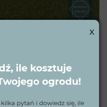
x
i?
ź, ile kosztuje
wiadczeniem, która dostarcza kompleksowe
 ogrodowa. Zaufaj ekspertom, którzy pomogli setkom
 Twojego ogrodu!
ilka pytań i dowiedz się, ile