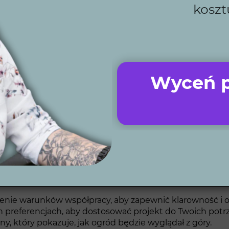
koszt
jekty zawsze realizujemy zgodnie z ustalonym harmonogra
naszemu wsparciu oszczędzisz dziesiątki tysięcy złotyc
h błędów.
kty ogrodowe na terenie całej Polski, z wykorzystaniem
dy detal, współpracując z najlepszymi specjalistami w
Wyceń p
Oferujemy systemy, które automatyzują zarządzanie ogro
es projektowania ogr
tapów, które zapewniają, że każdy projekt ogrodu w Żab
enie warunków współpracy, aby zapewnić klarowność i o
 preferencjach, aby dostosować projekt do Twoich potrzeb
, który pokazuje, jak ogród będzie wyglądał z góry.