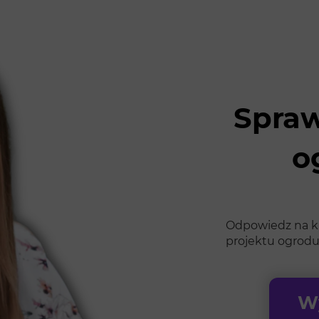
Spraw
o
Odpowiedz na kil
projektu ogrodu
Wy