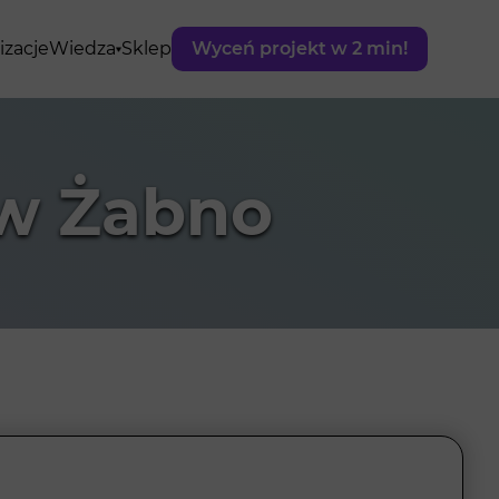
izacje
Wiedza
Sklep
Wyceń projekt w 2 min!
ów Żabno