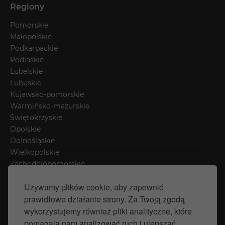
Regiony
Pomorskie
Małopolskie
Podkarpackie
Podlaskie
Lubelskie
Lubuskie
Kujawsko-pomorskie
Warmińsko-mazurskie
Świętokrzyskie
Opolskie
Dolnośląskie
Wielkopolskie
Zachodniopomorskie
Łódzkie
Używamy plików cookie, aby zapewnić
Mazowieckie
prawidłowe działanie strony. Za Twoją zgodą
Śląskie
wykorzystujemy również pliki analityczne, które
pomagają nam analizować ruch i ulepszać