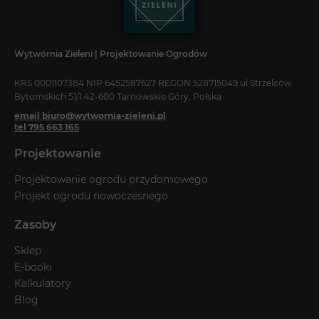
Wytwórnia Zieleni | Projektowanie Ogrodów
KRS 0001107384 NIP 6452587627 REGON 528715049 ul Strzelców
Bytomskich 51/1 42-600 Tarnowskie Góry, Polska
email biuro@wytwornia-zieleni.pl
tel 795 663 165
Projektowanie
Projektowanie ogrodu przydomowego
Projekt ogrodu nowoczesnego
Zasoby
Sklep
E-booki
Kalkulatory
Blog