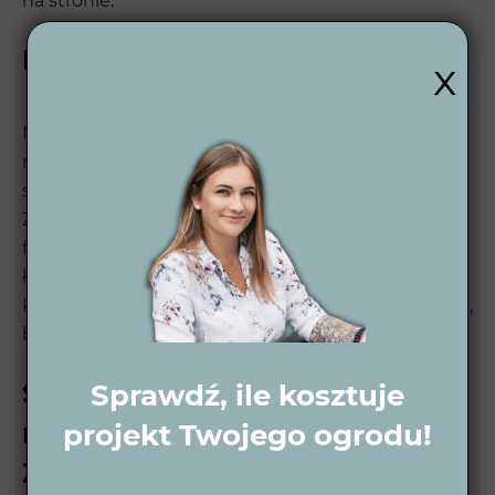
na stronie.
Kilka słów o Wytwórni Zieleni
x
Nasza
pracownia architektury krajobrazu
to
miejsce, gdzie pasja do natury i profesjonalizm
spotykają się, by tworzyć wyjątkowe ogrody. W
Zalewie realizujemy projekty, które łączą estetykę i
funkcjonalność, tworząc przestrzenie, które są
łatwe w utrzymaniu i zachwycają przez cały rok.
Każdy ogród traktujemy indywidualnie, dbając o to,
by odzwierciedlał marzenia właściciela.
Skontaktuj się z nami i spełnij
Sprawdź, ile kosztuje
marzenie o ogrodzie w
projekt Twojego ogrodu!
Zalewie!