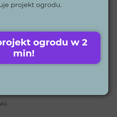
uje projekt ogrodu.
a co do wymarzonego ogrodu.
rojekt ogrodu w 2
min!
zrozumieć lokalne warunki i potrzeby.
cji.