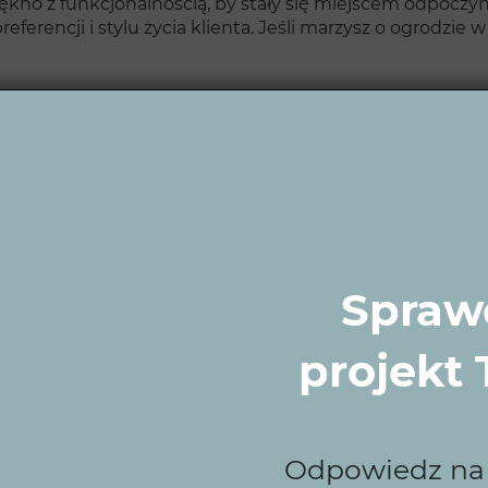
ękno z funkcjonalnością, by stały się miejscem odpoczyn
rencji i stylu życia klienta. Jeśli marzysz o ogrodzie w
my?
alonych terminów, bo wiemy, jak cenny jest Twój czas.
żdy ogród projektujemy, mając na uwadze unikalne potrze
wą pomoc, od wypełnienia ankiety po finalną realizację
Sprawd
e doświadczenie jest gwarancją wysokiej jakości i dbałośc
wadniania, inteligentne oświetlenie i kosiarki, które 
na zapewnia wygodę, niezależnie od lokalizacji.
projekt
w
, aby zobaczyć, jakie inspirujące przestrzenie możemy 
roces projektowy?
Odpowiedz na k