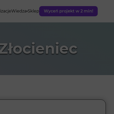
izacje
Wiedza
Sklep
Wyceń projekt w 2 min!
Złocieniec