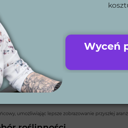
koszt
óra pozwala nam poznać Twoje preferencje i oczekiwani
Wyceń p
iarów działki przeprowadzamy analizę, by jak najlepiej 
je ogólny plan i układ przestrzeni ogrodu.
ńcowy, umożliwiając lepsze zobrazowanie przyszłej aranża
bór roślinności