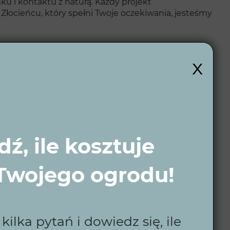
ku i kontaktu z naturą. Każdy projekt
 Złocieńcu, który spełni Twoje oczekiwania, jesteśmy
x
by i gust właściciela.
.
ź, ile kosztuje
i o szczegóły.
ułatwiają codzienną pielęgnację.
 Twojego ogrodu!
wspólnie stworzyć.
ilka pytań i dowiedz się, ile