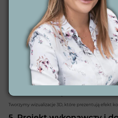
1. Ankieta projektowa
Zaczynamy od wypełnienia ankiety projektowej, kt
2. Analiza materiałów
Na podstawie ankiety oraz dostarczonych zdjęć i wym
3. Koncepcja w 2D
Opracowujemy wstępną koncepcję w 2D, która pokazu
4. Wizualizacje 3D
Tworzymy wizualizacje 3D, które prezentują efekt ko
5. Projekt wykonawczy i do