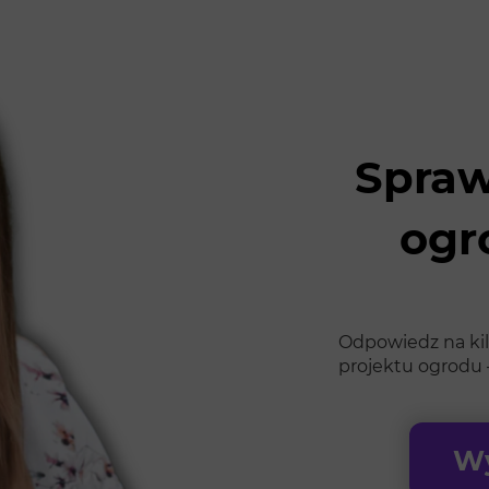
Spraw
ogr
Odpowiedz na kil
projektu ogrodu 
Wy