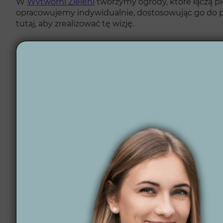
W
Wytwórni Zieleni
tworzymy ogrody, które łączą pi
opracowujemy indywidualnie, dostosowując go do prefe
tutaj, aby zrealizować tę wizję.
Czym się wyróżnia
Terminowość i profesjonalizm – dotrzymujemy ust
Indywidualne podejście do każdego projektu – ka
Wsparcie na każdym etapie – oferujemy komplekso
12 lat doświadczenia i ponad 300 projektów – nasz
Nowoczesne technologie – automatyczne systemy na
Projektowanie online – elastyczna współpraca zdal
Zapraszamy do obejrzenia naszych
realizacji ogrodó
Jak wygląda nasz p