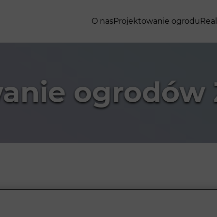
O nas
Projektowanie ogrodu
Real
anie ogrodów 