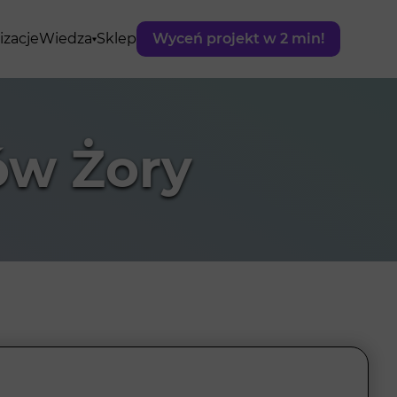
izacje
Wiedza
Sklep
Wyceń projekt w 2 min!
ów Żory