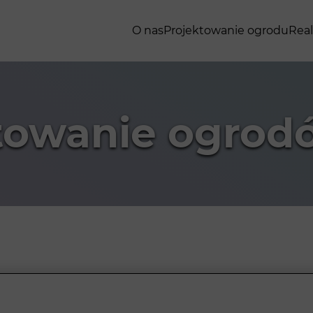
O nas
Projektowanie ogrodu
Real
towanie ogrod