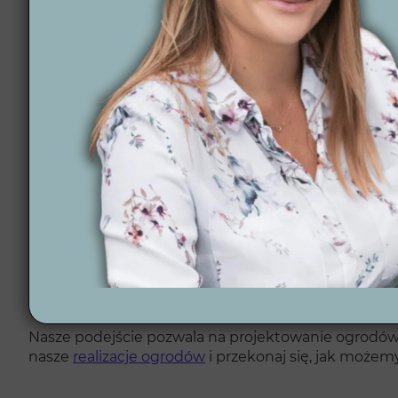
Dlaczego warto wyb
Wybierając
Wytwórnię Zieleni
, zyskujesz pewność, 
oraz pełne zadowolenie z efektów naszej pracy. Ja
naszych klientów. Oferujemy:
Nowoczesne ogrody dopasowane do Twojego styl
Profesjonalne wsparcie na każdym etapie projekt
Automatyka ogrodowa, zapewniająca komfort i o
Wizualizacje 3D, które pomogą Ci zobaczyć ogród 
Współpracę z lokalnymi wykonawcami, co gwarant
Praktyczne porady, które mogą przynieść Ci dzies
Nasze podejście pozwala na projektowanie ogrodów on
nasze
realizacje ogrodów
i przekonaj się, jak może