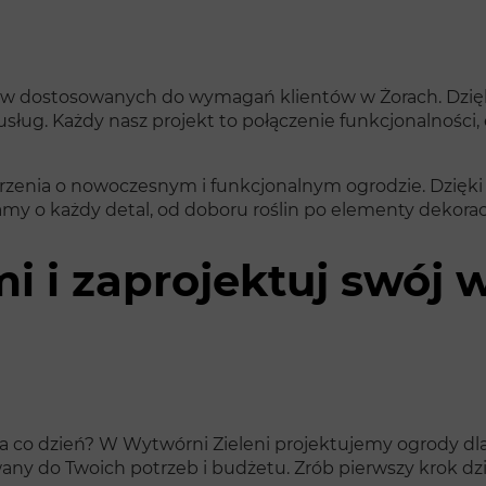
odów dostosowanych do wymagań klientów w Żorach. Dzię
ug. Każdy nasz projekt to połączenie funkcjonalności, 
marzenia o nowoczesnym i funkcjonalnym ogrodzie. Dzięki
y o każdy detal, od doboru roślin po elementy dekorac
mi i zaprojektuj swó
na co dzień? W Wytwórni Zieleni projektujemy ogrody dla 
any do Twoich potrzeb i budżetu. Zrób pierwszy krok dzi