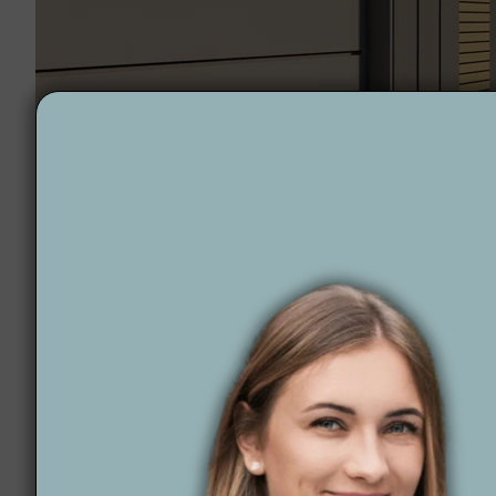
Projektowanie ogrodów Żory
Realizujemy projektowanie na terenie całego woje