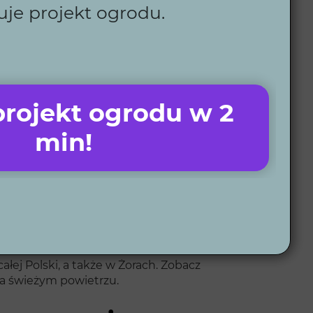
uje projekt ogrodu.
i?
dy detal. Gwarantujemy terminowość realizacji
rojekt ogrodu w 2
zowanymi projektami, doskonale rozumiemy potrzeby
min!
szych 6 e-booków.
łej Polski, a także w Żorach. Zobacz
a świeżym powietrzu.