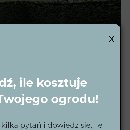
x
ź, ile kosztuje
 Twojego ogrodu!
ilka pytań i dowiedz się, ile
k
i okolice.