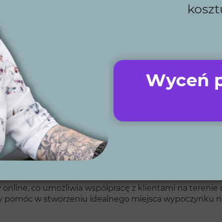
koszt
rać Wytwórnię Zielen
że Twój ogród zostanie zaprojektowany z dbałością o każ
Wyceń p
ko firma z 12-letnim doświadczeniem i ponad 300 zreali
u życia
u
szczędność czasu
przed jego realizacją
uje jakość i terminowość prac
iątki tysięcy złotych oszczędności – w tym dostęp do na
line, co umożliwia współpracę z klientami na terenie ca
my pomóc w stworzeniu idealnego miejsca wypoczynku n