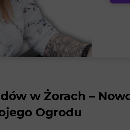
odów w Żorach – Now
wojego Ogrodu