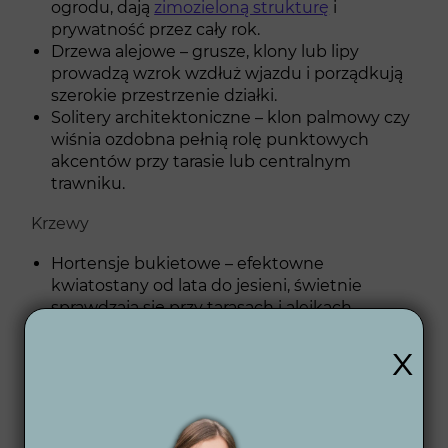
ogrodu, dają
zimozieloną strukturę
i
prywatność przez cały rok.
Drzewa alejowe – grusze, klony lub lipy
prowadzą wzrok wzdłuż wjazdu i porządkują
szerokie przestrzenie działki.
Solitery architektoniczne – klon palmowy czy
wiśnia ozdobna pełnią rolę punktowych
akcentów przy tarasie lub centralnym
trawniku.
Krzewy
Hortensje bukietowe – efektowne
kwiatostany od lata do jesieni, świetnie
sprawdzają się przy tarasach i alejkach.
Tawuły i derenie – niskie, odporne krzewy,
x
które wprowadzają rytm, sezonowe kolory i
naturalne przejścia między strefami.
Pęcherznice i laurowiśnie – krzewy
strukturalne, tworzące gęste ekrany
ochronne i eleganckie zielone tło.