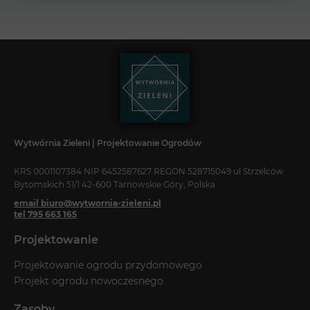
Wytwórnia Zieleni | Projektowanie Ogrodów
KRS 0001107384 NIP 6452587627 REGON 528715049 ul Strzelców
Bytomskich 51/1 42-600 Tarnowskie Góry, Polska
email biuro@wytwornia-zieleni.pl
tel 795 663 165
Projektowanie
Projektowanie ogrodu przydomowego
Projekt ogrodu nowoczesnego
Zasoby