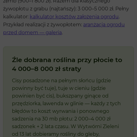
zł/mb (900–1 800 zł). Razem dla klasycznego
żywopłotu z grabu (najtańszy): 3 000–5 000 zł. Pełny
kalkulator:
kalkulator kosztów założenia ogrodu
.
Przykład realizacji z żywopłotem:
aranżacja ogrodu
przed domem — galeria
.
Źle dobrana roślina przy płocie to
4 000–8 000 zł straty
Cisy posadzone na pełnym słońcu (gdzie
powinny być tuje), tuje w cieniu (gdzie
powinien być cis), bukszpany ginące od
przędziorka, lawenda w glinie — każdy z tych
błędów to koszt wyrwania i ponownego
sadzenia na 30 mb płotu: 2 000–4 000 zł
sadzonek + 2 lata czasu. W Wytwórni Zieleni
od 13 lat dobieramy rośliny do gleby,