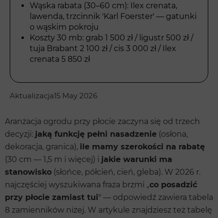
Wąska rabata (30–60 cm): Ilex crenata,
lawenda, trzcinnik 'Karl Foerster' — gatunki
o wąskim pokroju
Koszty 30 mb: grab 1 500 zł / ligustr 500 zł /
tuja Brabant 2 100 zł / cis 3 000 zł / Ilex
crenata 5 850 zł
Aktualizacja
15 May 2026
Aranżacja ogrodu przy płocie zaczyna się od trzech
decyzji:
jaką funkcję pełni nasadzenie
(osłona,
dekoracja, granica),
ile mamy szerokości na rabatę
(30 cm — 1,5 m i więcej) i
jakie warunki ma
stanowisko
(słońce, półcień, cień, gleba). W 2026 r.
najczęściej wyszukiwana fraza brzmi „
co posadzić
przy płocie zamiast tui
" — odpowiedź zawiera tabela
8 zamienników niżej. W artykule znajdziesz też tabelę