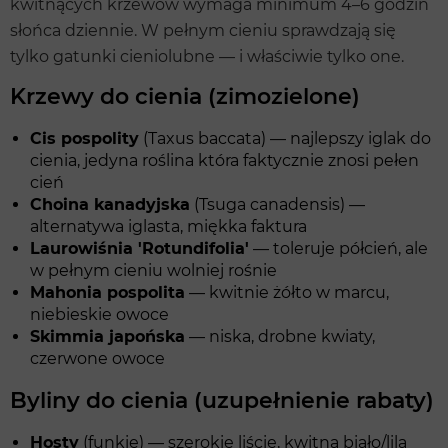
kwitnących krzewów wymaga minimum 4–6 godzin
słońca dziennie. W pełnym cieniu sprawdzają się
tylko gatunki cieniolubne — i właściwie tylko one.
Krzewy do cienia (zimozielone)
Cis pospolity
(Taxus baccata) — najlepszy iglak do
cienia, jedyna roślina która faktycznie znosi pełen
cień
Choina kanadyjska
(Tsuga canadensis) —
alternatywa iglasta, miękka faktura
Laurowiśnia 'Rotundifolia'
— toleruje półcień, ale
w pełnym cieniu wolniej rośnie
Mahonia pospolita
— kwitnie żółto w marcu,
niebieskie owoce
Skimmia japońska
— niska, drobne kwiaty,
czerwone owoce
Byliny do cienia (uzupełnienie rabaty)
Hosty
(funkie) — szerokie liście, kwitną biało/lila