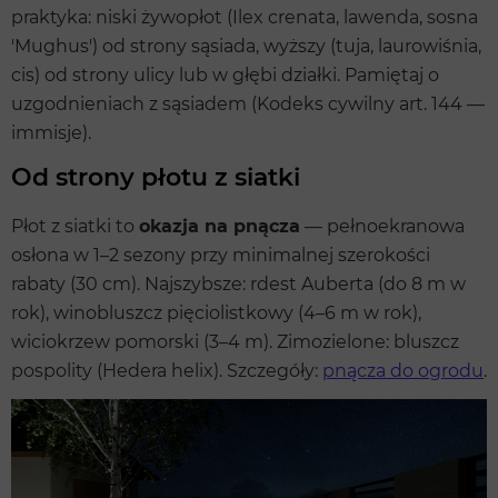
praktyka: niski żywopłot (Ilex crenata, lawenda, sosna
'Mughus') od strony sąsiada, wyższy (tuja, laurowiśnia,
cis) od strony ulicy lub w głębi działki. Pamiętaj o
uzgodnieniach z sąsiadem (Kodeks cywilny art. 144 —
immisje).
Od strony płotu z siatki
Płot z siatki to
okazja na pnącza
— pełnoekranowa
osłona w 1–2 sezony przy minimalnej szerokości
rabaty (30 cm). Najszybsze: rdest Auberta (do 8 m w
rok), winobluszcz pięciolistkowy (4–6 m w rok),
wiciokrzew pomorski (3–4 m). Zimozielone: bluszcz
pospolity (Hedera helix). Szczegóły:
pnącza do ogrodu
.