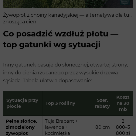
Żywopłot z choiny kanadyjskiej — alternatywa dla tui,
znosząca cień.
Co posadzić wzdłuż płotu —
top gatunki wg sytuacji
Inny gatunek pasuje do słonecznej, otwartej strony,
inny do cienia rzucanego przez wysokie drzewa
sąsiada. Tabela ułatwia dopasowanie:
Koszt
Sytuacja przy
Szer.
Top 3 rośliny
na 30
płocie
rabaty
mb
Pełne słońce,
Tuja Brabant +
2
zimozielony
lawenda +
80 cm
800–3
żywopłot
kocimiętka
800 zł