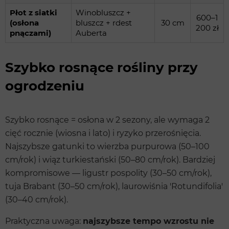
Płot z siatki
Winobluszcz +
600–1
(osłona
bluszcz + rdest
30 cm
200 zł
pnączami)
Auberta
Szybko rosnące rośliny przy
ogrodzeniu
Szybko rosnące = osłona w 2 sezony, ale wymaga 2
cięć rocznie (wiosna i lato) i ryzyko przerośnięcia.
Najszybsze gatunki to wierzba purpurowa (50–100
cm/rok) i wiąz turkiestański (50–80 cm/rok). Bardziej
kompromisowe — ligustr pospolity (30–50 cm/rok),
tuja Brabant (30–50 cm/rok), laurowiśnia 'Rotundifolia'
(30–40 cm/rok).
Praktyczna uwaga:
najszybsze tempo wzrostu nie