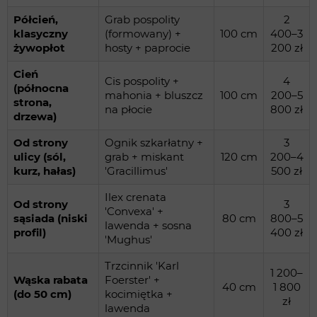
Półcień,
Grab pospolity
2
klasyczny
(formowany) +
100 cm
400–3
żywopłot
hosty + paprocie
200 zł
Cień
Cis pospolity +
4
(północna
mahonia + bluszcz
100 cm
200–5
strona,
na płocie
800 zł
drzewa)
Od strony
Ognik szkarłatny +
3
ulicy (sól,
grab + miskant
120 cm
200–4
kurz, hałas)
'Gracillimus'
500 zł
Ilex crenata
Od strony
3
'Convexa' +
sąsiada (niski
80 cm
800–5
lawenda + sosna
profil)
400 zł
'Mughus'
Trzcinnik 'Karl
1 200–
Wąska rabata
Foerster' +
40 cm
1 800
(do 50 cm)
kocimiętka +
zł
lawenda