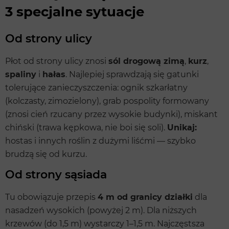
3 specjalne sytuacje
Od strony ulicy
Płot od strony ulicy znosi
sól drogową zimą
,
kurz
,
spaliny
i
hałas
. Najlepiej sprawdzają się gatunki
tolerujące zanieczyszczenia: ognik szkarłatny
(kolczasty, zimozielony), grab pospolity formowany
(znosi cień rzucany przez wysokie budynki), miskant
chiński (trawa kępkowa, nie boi się soli).
Unikaj:
hostas i innych roślin z dużymi liśćmi — szybko
brudzą się od kurzu.
Od strony sąsiada
Tu obowiązuje przepis
4 m od granicy działki
dla
nasadzeń wysokich (powyżej 2 m). Dla niższych
krzewów (do 1,5 m) wystarczy 1–1,5 m. Najczęstsza