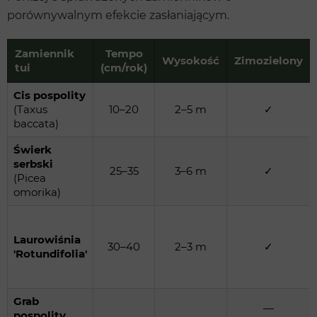
porównywalnym efekcie zasłaniającym.
Zamiennik
Tempo
Wysokość
Zimozielony
tui
(cm/rok)
Cis pospolity
(Taxus
10–20
2–5 m
✓
baccata)
Świerk
serbski
25–35
3–6 m
✓
(Picea
omorika)
Laurowiśnia
30–40
2–3 m
✓
'Rotundifolia'
Grab
—
pospolity