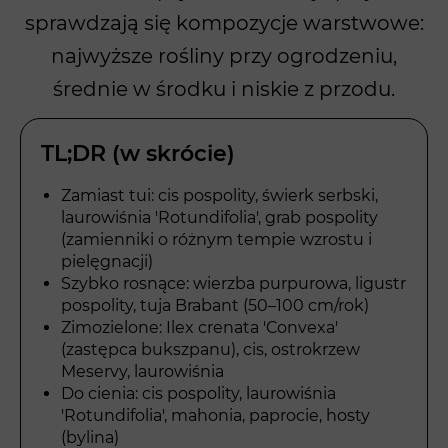
sprawdzają się kompozycje warstwowe:
najwyższe rośliny przy ogrodzeniu,
średnie w środku i niskie z przodu.
TL;DR (w skrócie)
Zamiast tui: cis pospolity, świerk serbski,
laurowiśnia 'Rotundifolia', grab pospolity
(zamienniki o różnym tempie wzrostu i
pielęgnacji)
Szybko rosnące: wierzba purpurowa, ligustr
pospolity, tuja Brabant (50–100 cm/rok)
Zimozielone: Ilex crenata 'Convexa'
(zastępca bukszpanu), cis, ostrokrzew
Meservy, laurowiśnia
Do cienia: cis pospolity, laurowiśnia
'Rotundifolia', mahonia, paprocie, hosty
(bylina)