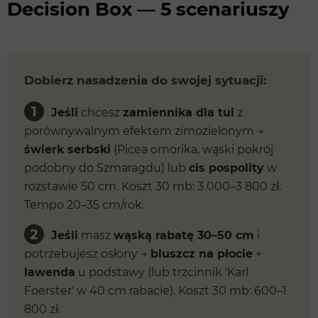
Decision Box — 5 scenariuszy
Dobierz nasadzenia do swojej sytuacji:
1
Jeśli
chcesz
zamiennika dla tui
z
porównywalnym efektem zimozielonym →
świerk serbski
(Picea omorika, wąski pokrój
podobny do Szmaragdu) lub
cis pospolity
w
rozstawie 50 cm. Koszt 30 mb: 3 000–3 800 zł.
Tempo 20–35 cm/rok.
2
Jeśli
masz
wąską rabatę 30–50 cm
i
potrzebujesz osłony →
bluszcz na płocie
+
lawenda
u podstawy (lub trzcinnik 'Karl
Foerster' w 40 cm rabacie). Koszt 30 mb: 600–1
800 zł.