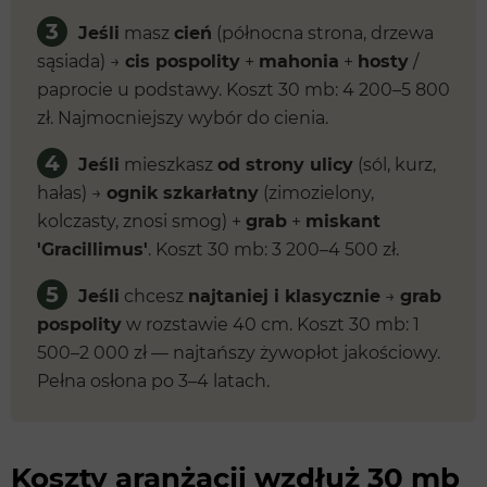
3
Jeśli
masz
cień
(północna strona, drzewa
sąsiada) →
cis pospolity
+
mahonia
+
hosty
/
paprocie u podstawy. Koszt 30 mb: 4 200–5 800
zł. Najmocniejszy wybór do cienia.
4
Jeśli
mieszkasz
od strony ulicy
(sól, kurz,
hałas) →
ognik szkarłatny
(zimozielony,
kolczasty, znosi smog) +
grab
+
miskant
'Gracillimus'
. Koszt 30 mb: 3 200–4 500 zł.
5
Jeśli
chcesz
najtaniej i klasycznie
→
grab
pospolity
w rozstawie 40 cm. Koszt 30 mb: 1
500–2 000 zł — najtańszy żywopłot jakościowy.
Pełna osłona po 3–4 latach.
Koszty aranżacji wzdłuż 30 mb