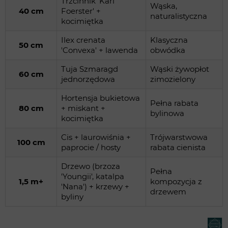
Trzcinnik 'Karl
Wąska,
40 cm
Foerster' +
naturalistyczna
kocimiętka
Ilex crenata
Klasyczna
50 cm
'Convexa' + lawenda
obwódka
Tuja Szmaragd
Wąski żywopłot
60 cm
jednorzędowa
zimozielony
Hortensja bukietowa
Pełna rabata
80 cm
+ miskant +
bylinowa
kocimiętka
Cis + laurowiśnia +
Trójwarstwowa
100 cm
paprocie / hosty
rabata cienista
Drzewo (brzoza
Pełna
'Youngii', katalpa
1,5 m+
kompozycja z
'Nana') + krzewy +
drzewem
byliny