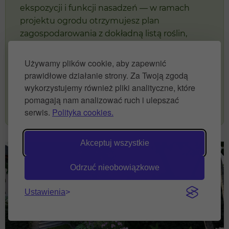
ekspozycji i funkcji nasadzeń — w ramach
projektu ogrodu otrzymujesz plan
zagospodarowania z dokładną listą roślin,
rozstawą i kosztami. 300+ realizacji w 5 krajach
(Polska, Anglia, Belgia, Niemcy, USA).
Używamy plików cookie, aby zapewnić
prawidłowe działanie strony. Za Twoją zgodą
Zamów projekt ogrodu z planem
wykorzystujemy również pliki analityczne, które
nasadzeń →
pomagają nam analizować ruch i ulepszać
serwis.
Polityka cookies.
Akceptuj wszystkie
Odrzuć nieobowiązkowe
Ustawienia