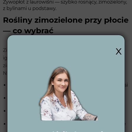
Żywopłot z laurowiśni — szybko rosnący, zimozielony,
z bylinami u podstawy.
Rośliny zimozielone przy płocie
— co wybrać
x
Zimozielony znaczy, że roślina zachowuje liście lub
igły przez 12 miesięcy. To ważna cecha dla osłony
zimą, kiedy żywopłoty liściaste są przezroczyste.
Najczęstsze zimozielone do żywopłotu:
Cis pospolity
(Taxus baccata) — uniwersalny, znosi
cień, długowieczny
Tuja Brabant / Szmaragd
— klasyk, najszybsza z
zimozielonych iglaków
Świerk serbski
(Picea omorika) — wąski pokrój,
odporny na smog
Laurowiśnia 'Rotundifolia'
— szybka, gęsta, duże
błyszczące liście