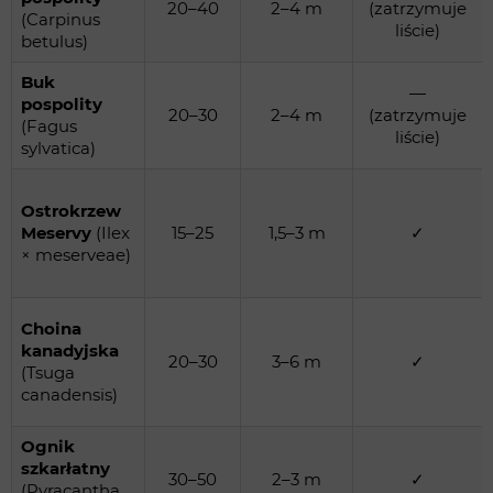
20–40
2–4 m
(zatrzymuje
(Carpinus
liście)
betulus)
Buk
—
pospolity
20–30
2–4 m
(zatrzymuje
(Fagus
liście)
sylvatica)
Ostrokrzew
Meservy
(Ilex
15–25
1,5–3 m
✓
× meserveae)
Choina
kanadyjska
20–30
3–6 m
✓
(Tsuga
canadensis)
Ognik
szkarłatny
30–50
2–3 m
✓
(Pyracantha