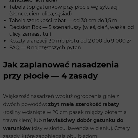
zimozielone, niskie)
Tabela top gatunków przy płocie wg sytuacji
(słońce, cień, ulica, sąsiad)
Tabela szerokości rabat — od 30 cm do 1,5 m
Decision Box — 5 scenariuszy (wieś, cień, wąska, od
ulicy, zamiast tui)
Koszty aranżacji 30 mb płotu od 2 000 do 9 000 zł
FAQ — 8 najczęstszych pytań
Jak zaplanować nasadzenia
przy płocie — 4 zasady
Większość nasadzeń wzdłuż ogrodzenia ginie z
dwóch powodów:
zbyt mała szerokość rabaty
(rośliny wcisnięte w 20 cm pasek między płotem a
trawnikiem) lub
niewłaściwy dobór gatunku do
warunków
(cisy w słońcu, lawenda w cieniu). Cztery
zasady, które zapobiegają obu błędom: