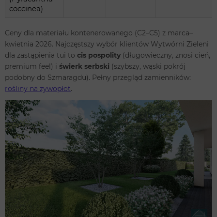
coccinea)
Ceny dla materiału kontenerowanego (C2–C5) z marca–
kwietnia 2026. Najczęstszy wybór klientów Wytwórni Zieleni
dla zastąpienia tui to
cis pospolity
(długowieczny, znosi cień,
premium feel) i
świerk serbski
(szybszy, wąski pokrój
podobny do Szmaragdu). Pełny przegląd zamienników:
rośliny na żywopłot
.