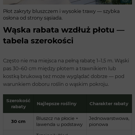
Płot zakryty bluszczem i wysokie trawy — szybka
osłona od strony sąsiada.
Wąska rabata wzdłuż płotu —
tabela szerokości
Często nie ma miejsca na pełną rabatę 1–1,5 m. Wąski
pas 30–60 cm między płotem a trawnikiem lub
kostką brukową też może wyglądać dobrze — pod
warunkiem doboru roślin o wąskim pokroju.
Szerokość
Najlepsze rośliny
Charakter rabaty
rabaty
Bluszcz na płocie +
Jednowarstwowa,
30 cm
lawenda u podstawy
pionowa