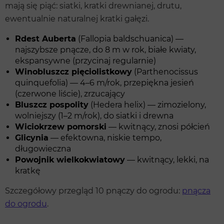
mają się piąć: siatki, kratki drewnianej, drutu,
ewentualnie naturalnej kratki gałęzi.
Rdest Auberta
(Fallopia baldschuanica) —
najszybsze pnącze, do 8 m w rok, białe kwiaty,
ekspansywne (przycinaj regularnie)
Winobluszcz pięciolistkowy
(Parthenocissus
quinquefolia) — 4–6 m/rok, przepiękna jesień
(czerwone liście), zrzucający
Bluszcz pospolity
(Hedera helix) — zimozielony,
wolniejszy (1–2 m/rok), do siatki i drewna
Wiciokrzew pomorski
— kwitnący, znosi półcień
Glicynia
— efektowna, niskie tempo,
długowieczna
Powojnik wielkokwiatowy
— kwitnący, lekki, na
kratkę
Szczegółowy przegląd 10 pnączy do ogrodu:
pnącza
do ogrodu
.