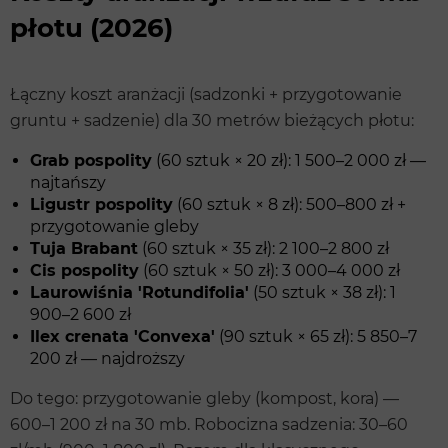
płotu (2026)
Łączny koszt aranżacji (sadzonki + przygotowanie
gruntu + sadzenie) dla 30 metrów bieżących płotu:
Grab pospolity
(60 sztuk × 20 zł): 1 500–2 000 zł —
najtańszy
Ligustr pospolity
(60 sztuk × 8 zł): 500–800 zł +
przygotowanie gleby
Tuja Brabant
(60 sztuk × 35 zł): 2 100–2 800 zł
Cis pospolity
(60 sztuk × 50 zł): 3 000–4 000 zł
Laurowiśnia 'Rotundifolia'
(50 sztuk × 38 zł): 1
900–2 600 zł
Ilex crenata 'Convexa'
(90 sztuk × 65 zł): 5 850–7
200 zł — najdroższy
Do tego: przygotowanie gleby (kompost, kora) —
600–1 200 zł na 30 mb. Robocizna sadzenia: 30–60