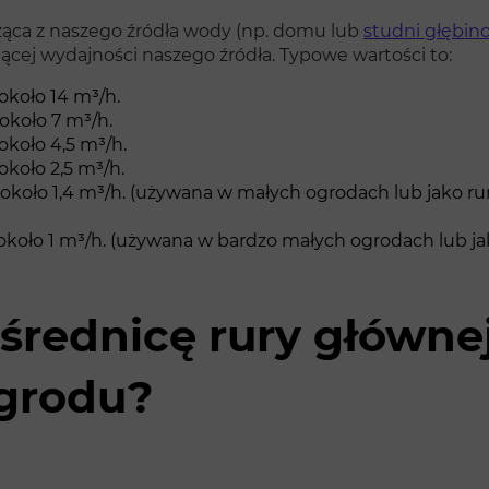
odząca z naszego źródła wody (np. domu lub
studni głębin
ącej wydajności naszego źródła. Typowe wartości to:
koło 14 m³/h.
około 7 m³/h.
koło 4,5 m³/h.
koło 2,5 m³/h.
koło 1,4 m³/h. (używana w małych ogrodach lub jako rura
koło 1 m³/h. (używana w bardzo małych ogrodach lub jak
średnicę rury główne
ogrodu?