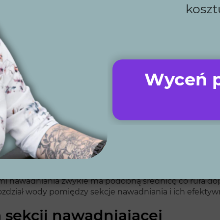
koszt
a
adzająca wodę (rura główna)
Wyceń p
odę z
podlicznika ogrodowego
, studni głębinowej lub z
niczając wydajności. Rura ta prowadzi wodę do kolektora
. W przypadku podlicznika ogrodowego warto rozważyć je
zczówkę
lub studni głębinowej, średnica rury musi być
).
sekcji nawadniającej
jami nawadniania zwykle ma podobną średnicę co rura d
dział wody pomiędzy sekcje nawadniania i ich efektywn
 sekcji nawadniającej