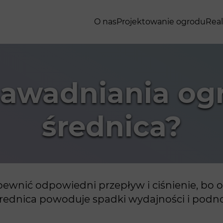
O nas
Projektowanie ogrodu
Real
nawadniania ogr
średnica?
wnić odpowiedni przepływ i ciśnienie, bo od
ła średnica powoduje spadki wydajności i podn