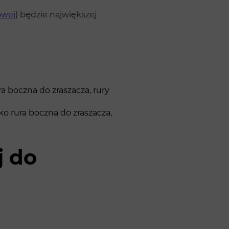
owej
) będzie największej
 boczna do zraszacza, rury
o rura boczna do zraszacza,
j do