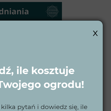
x
ź, ile kosztuje
 Twojego ogrodu!
ilka pytań i dowiedz się, ile