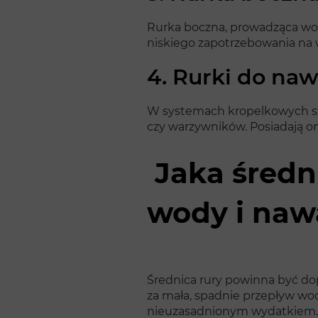
Rurka boczna, prowadząca wodę
niskiego zapotrzebowania na wo
4. Rurki do na
W systemach kropelkowych stosu
czy warzywników. Posiadają on
Jaka średn
wody i naw
Średnica rury powinna być d
za mała, spadnie przepływ wod
nieuzasadnionym wydatkiem.