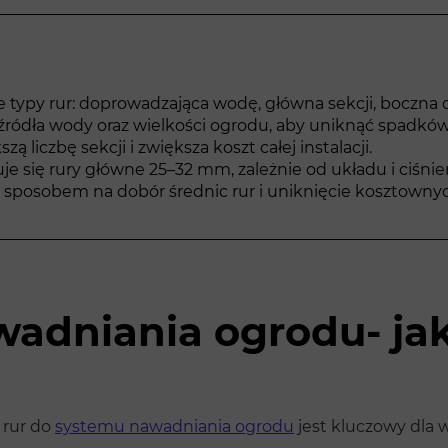
typy rur: doprowadzająca wodę, główna sekcji, boczna or
 źródła wody oraz wielkości ogrodu, aby uniknąć spadkó
liczbę sekcji i zwiększa koszt całej instalacji.
e się rury główne 25–32 mm, zależnie od układu i ciśnien
 sposobem na dobór średnic rur i uniknięcie kosztowny
wadniania ogrodu- ja
 rur do
systemu nawadniania ogrodu
jest kluczowy dla 