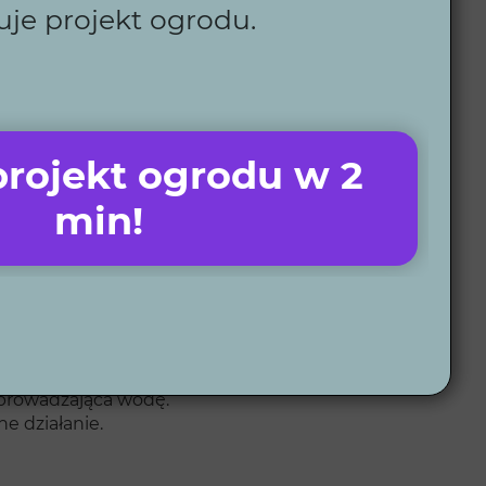
uje projekt ogrodu.
rojekt ogrodu w 2
biornika, powinna zapewniać
min!
 z elektrozaworami, który
go większy rozmiar. Jeśli woda
 dopasowana do pompy
oprowadzająca wodę.
e działanie.