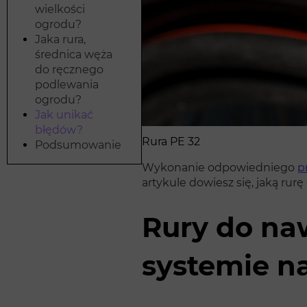
wielkości
ogrodu?
Jaka rura,
średnica węża
do ręcznego
podlewania
ogrodu?
Jak unikać
błędów?
Rura PE 32
Podsumowanie
Wykonanie odpowiedniego
p
artykule dowiesz się, jaką ru
Rury do na
systemie n