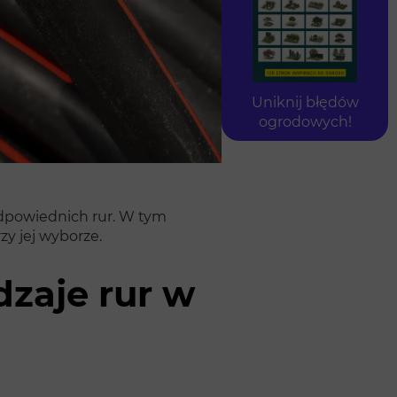
Uniknij błędów
ogrodowych!
dpowiednich rur. W tym
zy jej wyborze.
zaje rur w