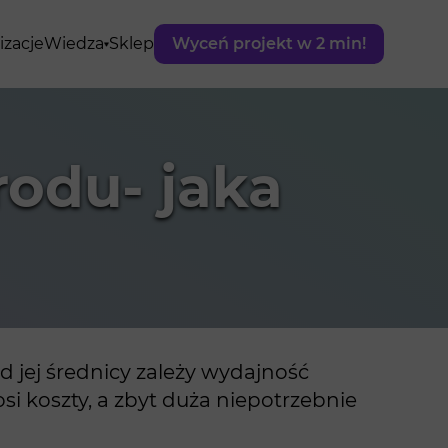
izacje
Wiedza
Sklep
Wyceń projekt w 2 min!
odu- jaka
 jej średnicy zależy wydajność
osi koszty, a zbyt duża niepotrzebnie