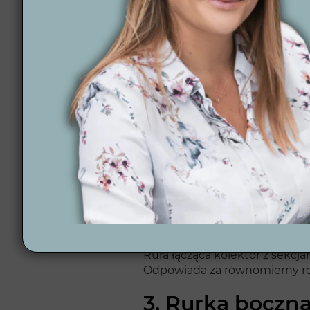
Rury w systemie nawadniani
1. Rura doprow
Rura główna, dostarczająca w
odpowiedni przepływ, nie ogra
rozdziela sekcje nawadniania
pochodzi ze
zbiornika na des
zasilającej (jej mocy i wydatku
2. Rura główna 
Rura łącząca kolektor z sekc
Odpowiada za równomierny roz
3. Rurka boczna