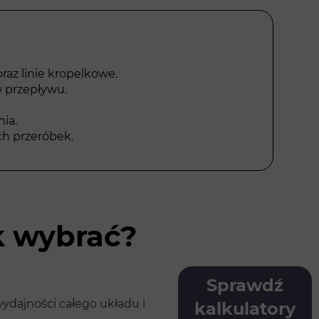
az linie kropelkowe.
w przepływu.
ia.
ch przeróbek.
k wybrać?
Sprawdź
wydajności całego układu i
kalkulatory