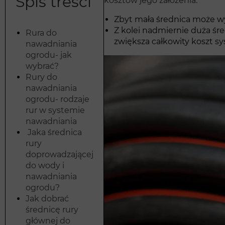
Spis treści
kosztów jego założenia.
Zbyt mała średnica może wy
Z kolei nadmiernie duża śr
Rura do
zwiększa całkowity koszt s
nawadniania
ogrodu- jak
wybrać?
Rury do
nawadniania
ogrodu- rodzaje
rur w systemie
nawadniania
Jaka średnica
rury
doprowadzającej
do wody i
nawadniania
ogrodu?
Jak dobrać
średnicę rury
głównej do