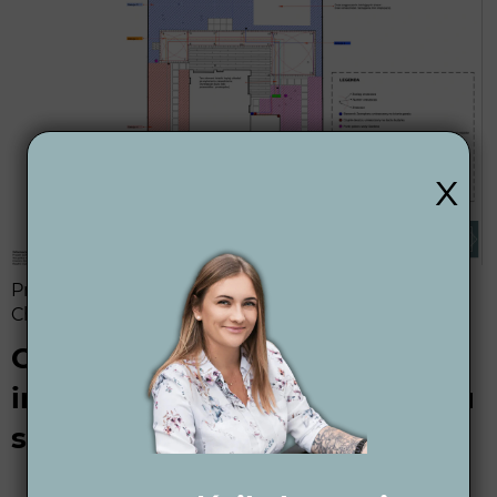
x
Przykładowy schemat nawadniania w Nowym
Chechle
Czy samodzielny montaż i
instalacja nawadniania ogrodu
są trudne?