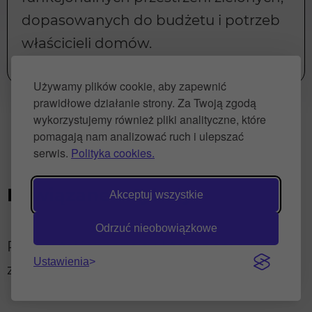
dopasowanych do budżetu i potrzeb
właścicieli domów.
Używamy plików cookie, aby zapewnić
prawidłowe działanie strony. Za Twoją zgodą
wykorzystujemy również pliki analityczne, które
pomagają nam analizować ruch i ulepszać
serwis.
Polityka cookies.
Powiązane artykuły
Akceptuj wszystkie
Odrzuć nieobowiązkowe
Przeczytaj inne wpisy, które pomogą Ci
Ustawienia
zaplanować i urządzić wymarzony ogród.