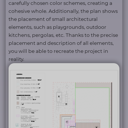
carefully chosen color schemes, creating a
cohesive whole. Additionally, the plan shows
the placement of small architectural
elements, such as playgrounds, outdoor
kitchens, pergolas, etc. Thanks to the precise
placement and description of all elements,
you will be able to recreate the project in
reality.