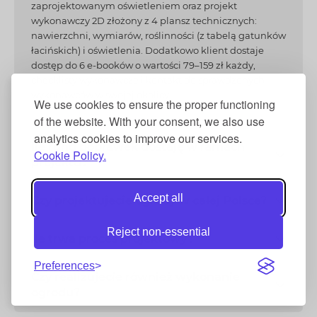
zaprojektowanym oświetleniem oraz projekt
wykonawczy 2D złożony z 4 plansz technicznych:
nawierzchni, wymiarów, roślinności (z tabelą gatunków
łacińskich) i oświetlenia. Dodatkowo klient dostaje
dostęp do 6 e-booków o wartości 79–159 zł każdy,
checklisty wykonawcze i kontakt do sprawdzonych
wykonawców w swojej okolicy.
We use cookies to ensure the proper functioning
of the website. With your consent, we also use
analytics cookies to improve our services.
Ile rund poprawek dostaję w ramach
Cookie Policy.
projektu?
Accept all
Czy projektujecie ogrody w całej Polsce?
Reject non-essential
Ile trwa proces projektowy?
Preferences
Czy realizujecie również wykonanie
ogrodu?