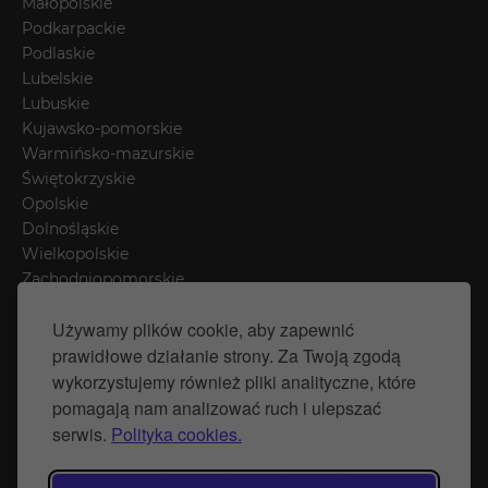
Małopolskie
Podkarpackie
Podlaskie
Lubelskie
Lubuskie
Kujawsko-pomorskie
Warmińsko-mazurskie
Świętokrzyskie
Opolskie
Dolnośląskie
Wielkopolskie
Zachodniopomorskie
Łódzkie
Używamy plików cookie, aby zapewnić
Mazowieckie
prawidłowe działanie strony. Za Twoją zgodą
Śląskie
wykorzystujemy również pliki analityczne, które
pomagają nam analizować ruch i ulepszać
Polityka prywatności
serwis.
Polityka cookies.
Polityka Cookies
Strona stworzona przez Naprawimyfirme.pl