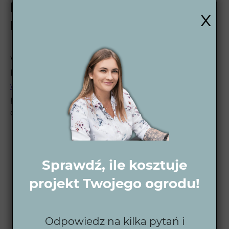
Projektowanie ogrodów w
x
Kaletach i okolicy
Wytwórnia Zieleni realizuje projekty ogrodów w
Kaletach oraz w okolicznych miastach
całego
województwa
. Nasza siedziba znajduje się w
powiecie tarnogórskim, co zapewnia szybki dojazd
do wszystkich lokalizacji w regionie.
Sprawdź, ile kosztuje
projekt Twojego ogrodu!
Odpowiedz na kilka pytań i