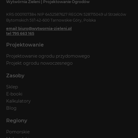
Wytwórnia Zieleni | Projektowanie Ogrodów
KRS 0001107384 NIP 6452587627 REGON 528715049 ul Strzelców
Bytomskich 51/1 42-600 Tarnowskie Góry, Polska
email biuro@wytwornia-zieleni.pl
tel 795 663 165
Projektowanie
Projektowanie ogrodu przydomowego
Projekt ogrodu nowoczesnego
Zasoby
Sklep
E-booki
Kalkulatory
Blog
Regiony
Pomorskie