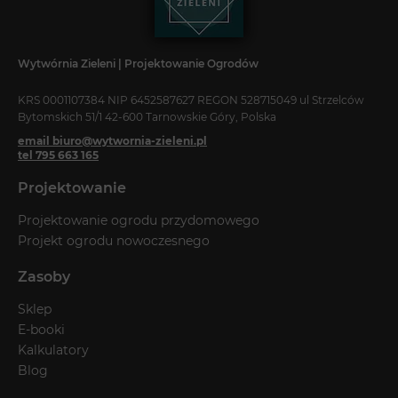
Wytwórnia Zieleni | Projektowanie Ogrodów
KRS 0001107384 NIP 6452587627 REGON 528715049 ul Strzelców
Bytomskich 51/1 42-600 Tarnowskie Góry, Polska
email biuro@wytwornia-zieleni.pl
tel 795 663 165
Projektowanie
Projektowanie ogrodu przydomowego
Projekt ogrodu nowoczesnego
Zasoby
Sklep
E-booki
Kalkulatory
Blog