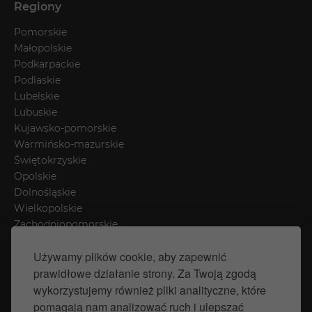
Regiony
Pomorskie
Małopolskie
Podkarpackie
Podlaskie
Lubelskie
Lubuskie
Kujawsko-pomorskie
Warmińsko-mazurskie
Świętokrzyskie
Opolskie
Dolnośląskie
Wielkopolskie
Zachodniopomorskie
Łódzkie
Używamy plików cookie, aby zapewnić
Mazowieckie
prawidłowe działanie strony. Za Twoją zgodą
Śląskie
wykorzystujemy również pliki analityczne, które
pomagają nam analizować ruch i ulepszać