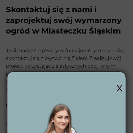
Skontaktuj się z nami i
zaprojektuj swój wymarzony
ogród w Miasteczku Śląskim
Jeśli marzysz o pięknym, funkcjonalnym ogrodzie,
skontaktuj się z Wytwórnią Zieleni. Zrealizuj swój
projekt korzystając z elastycznych opcji, w tym
projektowania online. Wypełnij
formularz wyceny
i
rozpocznij swoją przygodę z wymarzonym
x
ogrodem już dziś!
O Wytwórni Zieleni
Wytwórnia Zieleni to firma z 12-letnim
doświadczeniem w branży projektowania ogrodów,