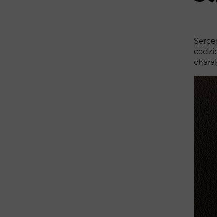
Serce
codzi
charak