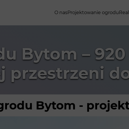
O nas
Projektowanie ogrodu
Real
du Bytom – 920
 przestrzeni do
ogrodu Bytom - proje