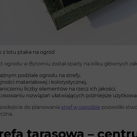
 z lotu ptaka na ogród
kt ogrodu w Bytomiu został oparty na kilku głównych zał
aźnym podziale ogrodu na strefy,
jności materiałowej i kolorystycznej,
aniczeniu liczby elementów na rzecz ich jakości,
tosowaniu rozwiązań ułatwiających późniejsze użytkowan
 podejście do planowania
stref w ogrodzie
pozwoliło stwor
yczna.
refa tarasowa – cent