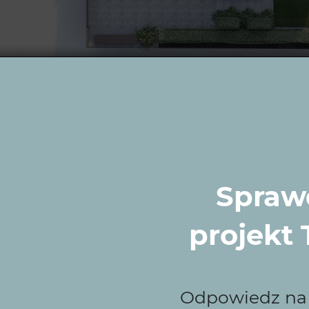
kt ogrodu w Bytomiu - widok na ogród z góry
a etapie
projektu koncepcyjnego
duży nacisk położono na
ikacji oraz dobór materiałów i roślin, które dobrze spra
du
w Bytomiu została zaplanowana w sposób uporządko
wizowanych rozwiązań wykonawczych.
Sprawd
łożenia projektowe 
projekt
 codziennego użytko
Odpowiedz na k
ka o powierzchni blisko 1000 m² daje spore możliwości,