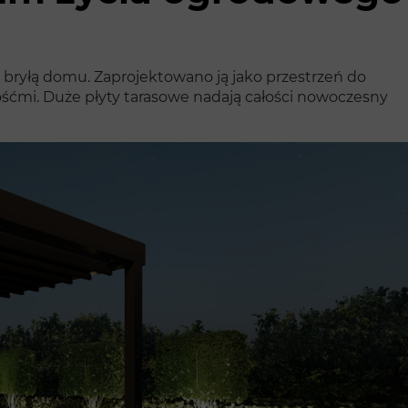
 bryłą domu. Zaprojektowano ją jako przestrzeń do
śćmi. Duże płyty tarasowe nadają całości nowoczesny