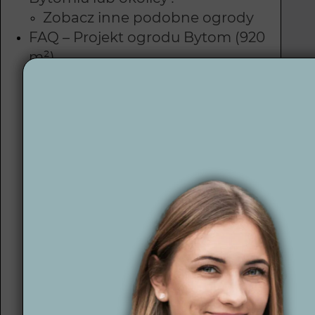
Zobacz inne podobne ogrody
FAQ – Projekt ogrodu Bytom (920
m²)
Jak zaplanować ogród 920 m²,
Proje
aby był czytelny i funkcjonalny?
Już n
Jaką rolę pełni taras w
komun
projekcie ogrodu w Bytomiu?
ogro
Jakie nawierzchnie sprawdzają
impro
się w nowoczesnym ogrodzie?
Jak zaplanować prywatność w
Za
ogrodzie w zabudowie
miejskiej?
do
Czy projekt ogrodu uwzględnia
oświetlenie?
Czy projekt ogrodu 920 m²
Dział
można realizować etapami?