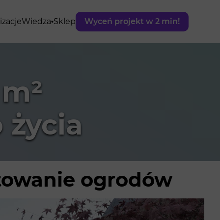
izacje
Wiedza
Sklep
Wyceń projekt w 2 min!
 m²
 życia
ktowanie ogrodów