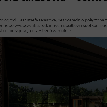
m ogrodu jest strefa tarasowa, bezpośrednio połączona z
ennego wypoczynku, rodzinnych posiłków i spotkań z go
ter i porządkują przestrzeń wizualnie.