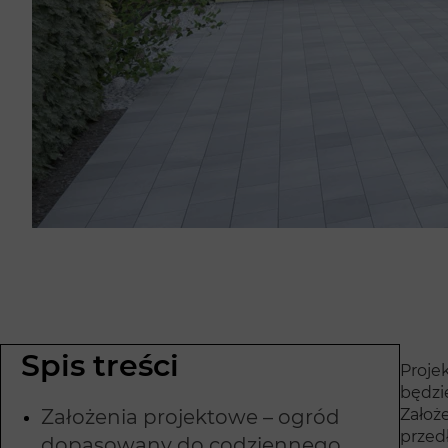
Spis treści
Proje
będzi
Założenia projektowe – ogród
Założ
przed
dopasowany do codziennego