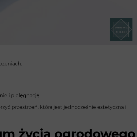
ożeniach:
ie i pielęgnację.
zyć przestrzeń, która jest jednocześnie estetyczna i
rum życia ogrodowego