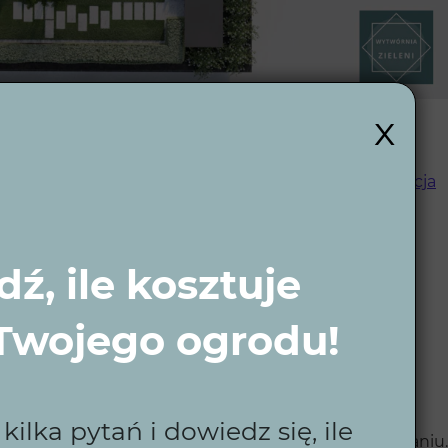
x
 czytelny podział funkcji, logiczne prowadzenie
wdzą się w dłuższej perspektywie. Dzięki temu
aranżacja
wany, bez przypadkowych elementów i
ź, ile kosztuje
– ogród dopasowany
 Twojego ogrodu!
wania
ilka pytań i dowiedz się, ile
 ale jednocześnie wymaga konsekwencji w projektowaniu.