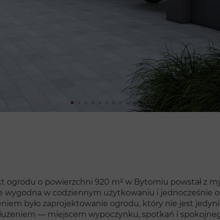
kt ogrodu o powierzchni 920 m² w Bytomiu powstał z myślą
e wygodna w codziennym użytkowaniu i jednocześnie o
eniem było zaprojektowanie ogrodu, który nie jest jedy
łużeniem — miejscem wypoczynku, spotkań i spokojnego