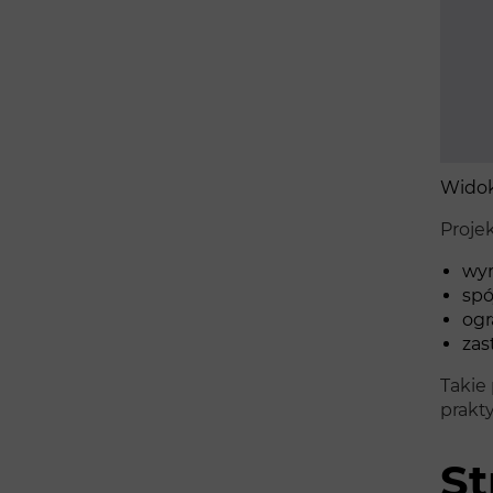
Widok
Proje
wyr
spó
ogr
zas
Takie
prakt
St