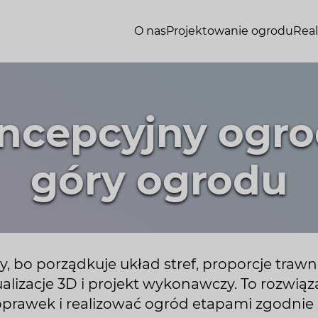
O nas
Projektowanie ogrodu
Real
ncepcyjny ogro
góry ogrodu
, bo porządkuje układ stref, proporcje trawni
alizacje 3D i projekt wykonawczy. To rozwiąz
prawek i realizować ogród etapami zgodnie 