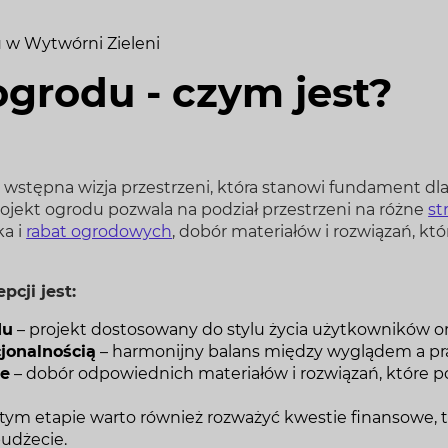
 w Wytwórni Zieleni
grodu - czym jest?
 wstępna wizja przestrzeni, która stanowi fundament dl
ojekt ogrodu pozwala na podział przestrzeni na różne
st
ka i
rabat ogrodowych
, dobór materiałów i rozwiązań, kt
cji jest:
du
– projekt dostosowany do stylu życia użytkowników or
cjonalnością
– harmonijny balans między wyglądem a p
ne
– dobór odpowiednich materiałów i rozwiązań, które p
 tym etapie warto również rozważyć kwestie finansowe, t
udżecie.