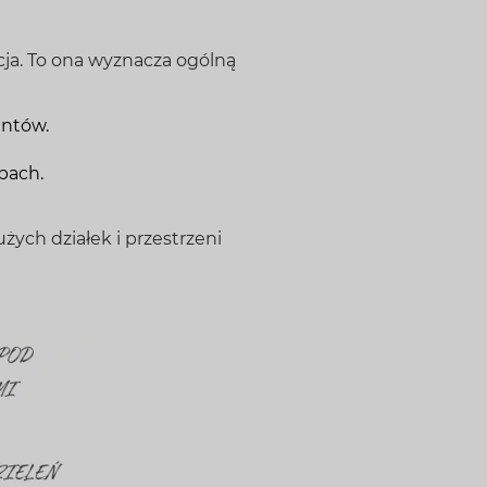
ja. To ona wyznacza ogólną
entów.
pach.
żych działek i przestrzeni