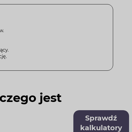
w.
ący.
ję.
czego jest
Sprawdź
kalkulatory