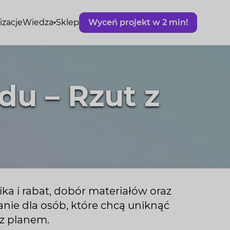
izacje
Wiedza
Sklep
Wyceń projekt w 2 min!
du – Rzut z
ka i rabat, dobór materiałów oraz
anie dla osób, które chcą uniknąć
z planem.