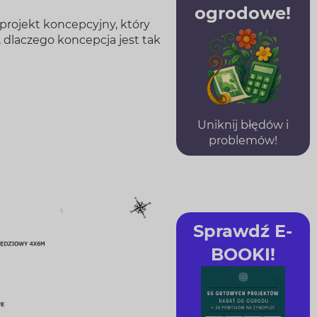
ogrodowe!
 projekt koncepcyjny, który
, dlaczego koncepcja jest tak
Uniknij błędów i
problemów!
Sprawdź E-
BOOKI!