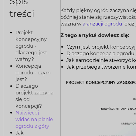
Spis
Każdy piękny ogród zaczyna się 
treści
później stanie się rzeczywisto
ważna w
aranżacji ogrodu
, ora
Projekt
Z tego artykuł dowiesz się:
koncepcyjny
ogrodu -
Czym jest projekt koncepcy
dlaczego jest
Dlaczego koncepcja ogrodu 
ważny?
Jak samodzielnie stworzyć 
Koncepcja
Jak przebiega tworzenie kon
ogrodu - czym
jest?
Dlaczego
projekt zaczyna
się od
koncepcji?
Najwięcej
widać na planie
ogrodu z góry
Jak