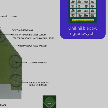
Uniknij błędów
ogrodowych!