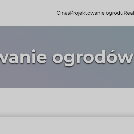
O nas
Projektowanie ogrodu
Real
wanie ogrodó