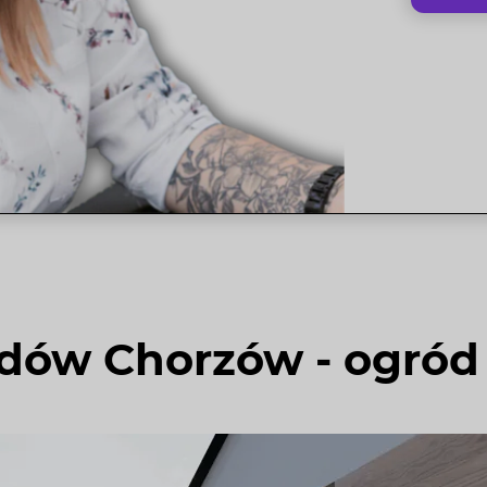
odów Chorzów - ogró