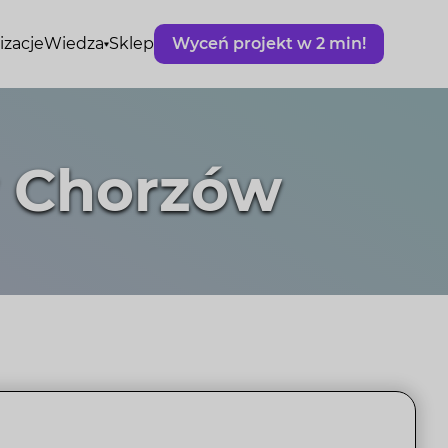
izacje
Wiedza
Sklep
Wyceń projekt w 2 min!
w Chorzów