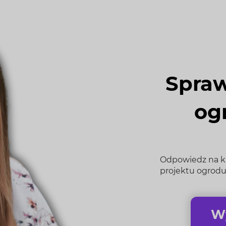
Spraw
og
Odpowiedz na kil
projektu ogrodu
Wy