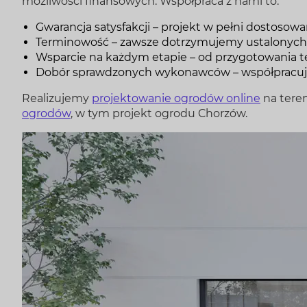
możliwości finansowych. Współpraca z nami to:
Gwarancja satysfakcji – projekt w pełni dostosow
Terminowość – zawsze dotrzymujemy ustalonych
Wsparcie na każdym etapie – od przygotowania t
Dobór sprawdzonych wykonawców – współpracuje
Realizujemy
projektowanie ogrodów online
na teren
ogrodów
, w tym projekt ogrodu Chorzów.