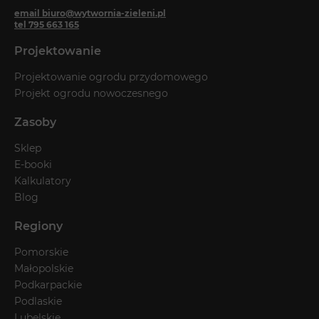
email biuro@wytwornia-zieleni.pl
tel 795 663 165
Projektowanie
Projektowanie ogrodu przydomowego
Projekt ogrodu nowoczesnego
Zasoby
Sklep
E-booki
Kalkulatory
Blog
Regiony
Pomorskie
Małopolskie
Podkarpackie
Podlaskie
Lubelskie