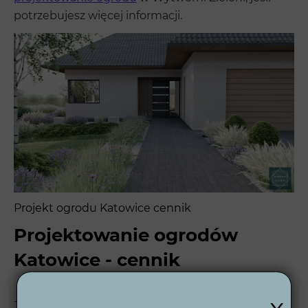
potrzebujesz więcej informacji.
Projekt ogrodu Katowice cennik
Projektowanie ogrodów
Katowice - cennik
x
Jeśli chcesz dowiedzieć się, ile kosztuje projekt