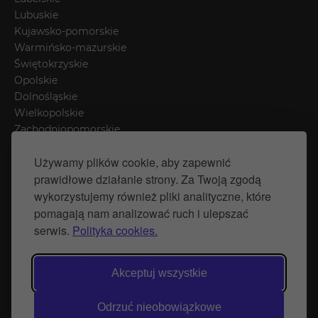
Lubuskie
Kujawsko-pomorskie
Warmińsko-mazurskie
Świętokrzyskie
Opolskie
Dolnośląskie
Wielkopolskie
Zachodniopomorskie
Łódzkie
Używamy plików cookie, aby zapewnić
Mazowieckie
prawidłowe działanie strony. Za Twoją zgodą
Śląskie
wykorzystujemy również pliki analityczne, które
pomagają nam analizować ruch i ulepszać
Polityka prywatności
serwis.
Polityka cookies.
Polityka Cookies
Strona stworzona przez Naprawimyfirme.pl
Akceptuj wszystkie
© Wytwórnia Zieleni 2026
Odrzuć nieobowiązkowe