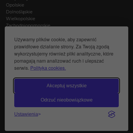
Opolskie
Dolnośląskie
Wielkopolskie
Zachodniopomorskie
Łódzkie
Używamy plików cookie, aby zapewnić
Mazowieckie
prawidłowe działanie strony. Za Twoją zgodą
Śląskie
wykorzystujemy również pliki analityczne, które
pomagają nam analizować ruch i ulepszać
Polityka prywatności
serwis.
Polityka cookies.
Polityka Cookies
Strona stworzona przez Naprawimyfirme.pl
Akceptuj wszystkie
© Wytwórnia Zieleni 2026
Odrzuć nieobowiązkowe
Ustawienia