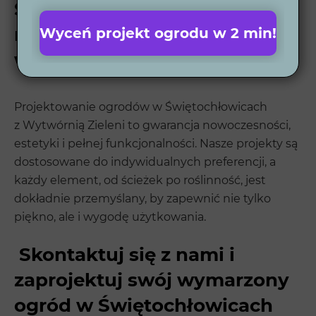
Świętochłowicach – Twój
nowoczesny ogród na
Wyceń projekt ogrodu w 2 min!
wyciągnięcie ręki
Projektowanie ogrodów w Świętochłowicach
z Wytwórnią Zieleni to gwarancja nowoczesności,
estetyki i pełnej funkcjonalności. Nasze projekty są
dostosowane do indywidualnych preferencji, a
każdy element, od ścieżek po roślinność, jest
dokładnie przemyślany, by zapewnić nie tylko
piękno, ale i wygodę użytkowania.
Skontaktuj się z nami i
zaprojektuj swój wymarzony
ogród w Świętochłowicach