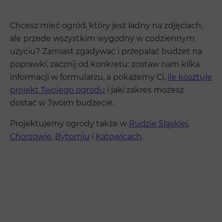
Chcesz mieć ogród, który jest ładny na zdjęciach,
ale przede wszystkim wygodny w codziennym
użyciu? Zamiast zgadywać i przepalać budżet na
poprawki, zacznij od konkretu: zostaw nam kilka
informacji w formularzu, a pokażemy Ci,
ile kosztuje
projekt Twojego ogrodu
i jaki zakres możesz
dostać w Twoim budżecie.
Projektujemy ogrody także w
Rudzie Śląskiej
,
Chorzowie
,
Bytomiu
i
Katowicach
.