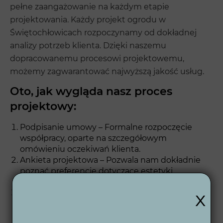
pełne zaangażowanie na każdym etapie
projektowania. Każdy projekt ogrodu w
Świętochłowicach rozpoczynamy od dokładnej
analizy potrzeb klienta. Dzięki naszemu
dopracowanemu procesowi projektowemu,
możemy zagwarantować najwyższą jakość usług.
Oto, jak wygląda nasz proces
projektowy:
Podpisanie umowy – Formalne rozpoczęcie
współpracy, oparte na szczegółowym
omówieniu oczekiwań klienta.
Ankieta projektowa – Pozwala nam dokładnie
poznać preferencje dotyczące estetyki,
funkcjonalności oraz budżetu.
x
Koncepcja 2D – Przygotowujemy wstępną
koncepcję ogrodu w formie rysunku 2D,
przedstawiającą rozmieszczenie głównych