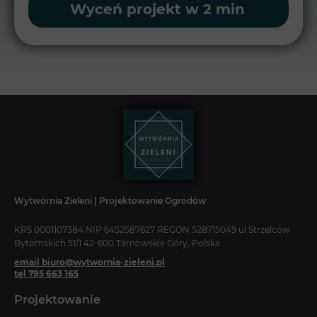
Wyceń projekt w 2 min
Wytwórnia Zieleni | Projektowanie Ogrodów
KRS 0001107384 NIP 6452587627 REGON 528715049 ul Strzelców
Bytomskich 51/1 42-600 Tarnowskie Góry, Polska
email biuro@wytwornia-zieleni.pl
tel 795 663 165
Projektowanie