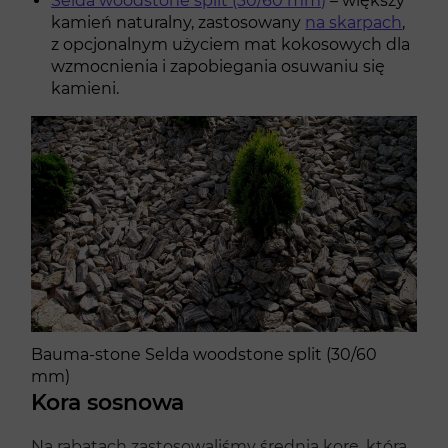
Selda woodstone split (30/60 mm)
– większy
kamień naturalny, zastosowany
na skarpach
,
z opcjonalnym użyciem mat kokosowych dla
wzmocnienia i zapobiegania osuwaniu się
kamieni.
Bauma-stone Selda woodstone split (30/60
mm)
Kora sosnowa
Na rabatach zastosowaliśmy średnią korę, która