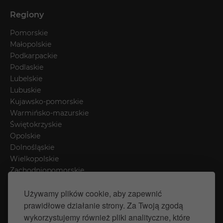
Regiony
Pomorskie
Małopolskie
Podkarpackie
Podlaskie
Lubelskie
Lubuskie
Kujawsko-pomorskie
Warmińsko-mazurskie
Świętokrzyskie
Opolskie
Dolnośląskie
Wielkopolskie
Zachodniopomorskie
Łódzkie
Używamy plików cookie, aby zapewnić
Mazowieckie
prawidłowe działanie strony. Za Twoją zgodą
Śląskie
wykorzystujemy również pliki analityczne, które