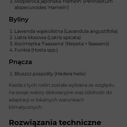
Rozplenica japońska 'Hameln' (Pennisetum
alopecuroides 'Hameln')
Byliny
Lawenda wąskolistna (Lavandula angustifolia)
Liatra kłosowa (Liatris spicata)
Kocimiętka 'Faassena' (Nepeta × faassenii)
Funkia (Hosta spp.)
Pnącza
Bluszcz pospolity (Hedera helix)
Każda z tych roślin została wybrana ze względu
na swoje walory dekoracyjne oraz zdolność do
adaptacji w lokalnych warunkach
klimatycznych.
Rozwiązania techniczne