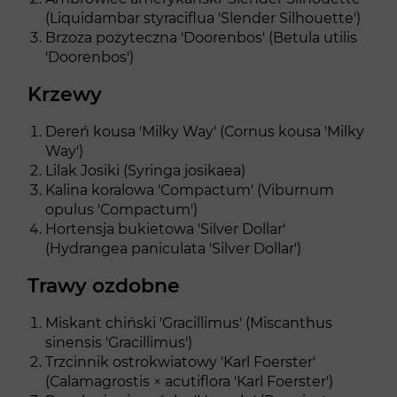
(Liquidambar styraciflua 'Slender Silhouette')
Brzoza pożyteczna 'Doorenbos' (Betula utilis
'Doorenbos')
Krzewy
Dereń kousa 'Milky Way' (Cornus kousa 'Milky
Way')
Lilak Josiki (Syringa josikaea)
Kalina koralowa 'Compactum' (Viburnum
opulus 'Compactum')
Hortensja bukietowa 'Silver Dollar'
(Hydrangea paniculata 'Silver Dollar')
Trawy ozdobne
Miskant chiński 'Gracillimus' (Miscanthus
sinensis 'Gracillimus')
Trzcinnik ostrokwiatowy 'Karl Foerster'
(Calamagrostis × acutiflora 'Karl Foerster')