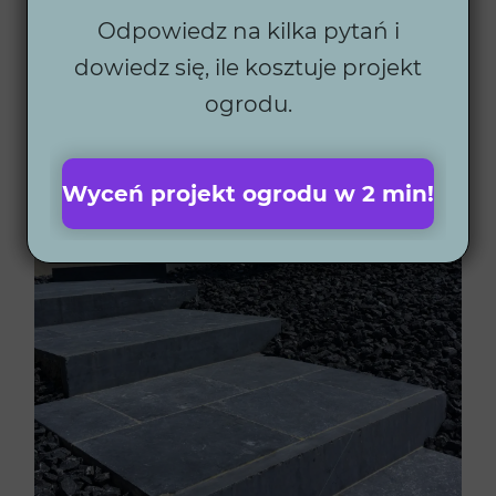
oddzielającą różne strefy ogrodu:
Odpowiedz na kilka pytań i
Bau – prosty i minimalistyczny design.
dowiedz się, ile kosztuje projekt
Kamienne obrzeże
JULIE blue stone
(100x15x5 cm)
– wytrzymałe i eleganckie.
ogrodu.
Obrzeże wzdłuż trawnika – wykonane z kostki
brukowej Pierre bleue JULIE (20x20 cm).
Wyceń projekt ogrodu w 2 min!