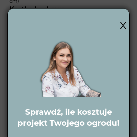
cm)
Kostka brukowa
x
W ogrodzie znalazła się również kostka
brukowa
Pierre bleue - JULIE
, w dwóch
rozmiarach (20x7 cm i 20x20 cm), która została
użyta do stworzenia ścieżek i obramowania
tarasu.
Schody
Do połączenia różnych poziomów ogrodu
wykorzystaliśmy schody
JERSEY 21 Granite
o
wymiarach 100x35x15 cm, które idealnie wpisały
się w koncepcję nowoczesnego projektu.
Sprawdź, ile kosztuje
Obrzeża
projekt Twojego ogrodu!
Obrzeża pełnią funkcję porządkującą i