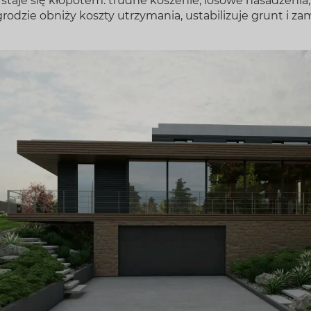
staje się kłopotem: trudne koszenie, losowe nasadzenia,
rodzie obniży koszty utrzymania, ustabilizuje grunt i za