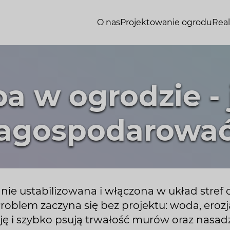
O nas
Projektowanie ogrodu
Real
a w ogrodzie - 
agospodarowa
tanie ustabilizowana i włączona w układ stref
Problem zaczyna się bez projektu: woda, eroz
ję i szybko psują trwałość murów oraz nasad