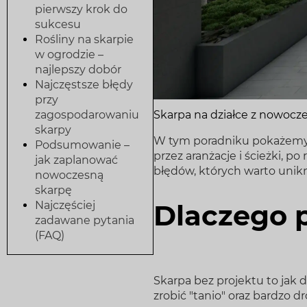
pierwszy krok do
sukcesu
Rośliny na skarpie
w ogrodzie –
najlepszy dobór
Najczęstsze błędy
przy
Skarpa na działce z nowocz
zagospodarowaniu
skarpy
W tym poradniku pokażemy k
Podsumowanie –
przez aranżacje i ścieżki, po
jak zaplanować
błędów, których warto unik
nowoczesną
skarpę
Dlaczego p
Najczęściej
zadawane pytania
(FAQ)
Skarpa bez projektu to ja
zrobić "tanio" oraz bardzo d