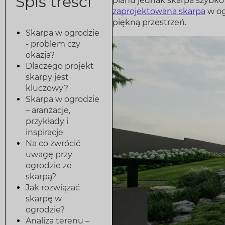
Spis treści
planu jednak skarpa szybko 
zaprojektowana skarpa
w og
piękną przestrzeń.
Skarpa w ogrodzie
- problem czy
okazja?
Dlaczego projekt
skarpy jest
kluczowy?
Skarpa w ogrodzie
– aranżacje,
przykłady i
inspiracje
Na co zwrócić
uwagę przy
ogrodzie ze
skarpą?
Jak rozwiązać
skarpę w
ogrodzie?
Analiza terenu –