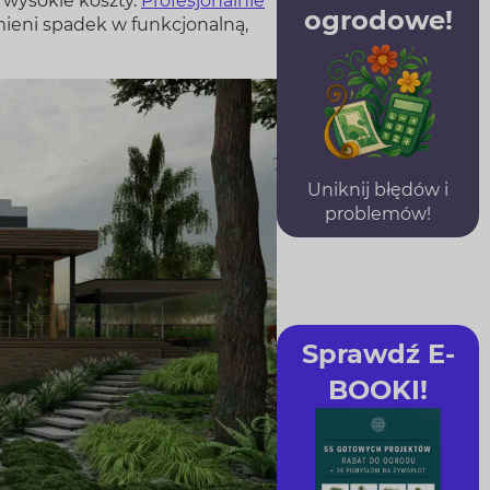
 wysokie koszty.
Profesjonalnie
ogrodowe!
mieni spadek w funkcjonalną,
Uniknij błędów i
problemów!
Sprawdź E-
BOOKI!