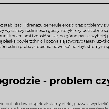
bez stabilizacji i drenażu generuje erozję oraz problemy z 
zy wystarczy roślinność i geosyntetyki, czy potrzebne s
unt korzeniami i znosić suszę, bo górne partie szybciej 
ą płaską powierzchnię i pozwalają stworzyć tarasy użytk
bór roślin i próba „zrobienia trawnika” na zbyt stromym 
grodzie - problem cz
 potrafi dawać spektakularny efekt, pozwala wydzielić 