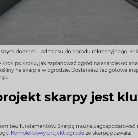
esnym domem – od tarasu do ogrodu rekreacyjnego. Sel
rok po kroku, jak zaplanować ogród na skarpie: od anal
 rośliny na skarpie w ogrodzie. Dostaniesz też gotowe inspi
nąć.
rojekt skarpy jest k
k dom bez fundamentów. Skarpę można zagospodarować n
rogo.
Kompleksowy projekt ogrodu
ze skarpą pozwala: