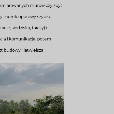
ewymiarowanych murów czy zbyt
kny murek oporowy szybko
ję, siedziska, tarasy) i
acja i komunikacja, potem
t budowy i łatwiejsza