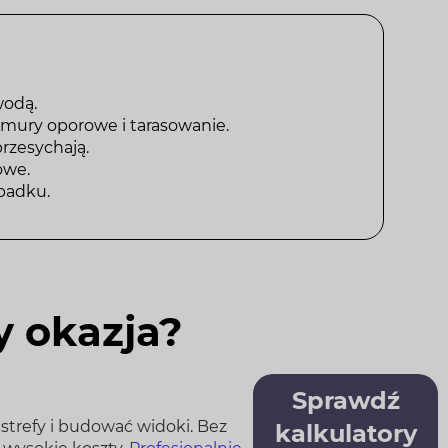
wodą.
ą mury oporowe i tarasowanie.
przesychają.
owe.
spadku.
y okazja?
Sprawdź
strefy i budować widoki. Bez
kalkulatory