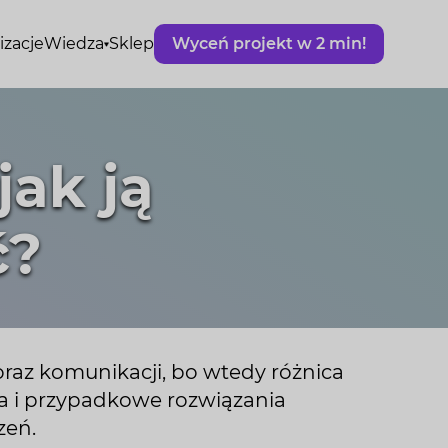
izacje
Wiedza
Sklep
Wyceń projekt w 2 min!
jak ją
ć?
 oraz komunikacji, bo wtedy różnica
ja i przypadkowe rozwiązania
zeń.