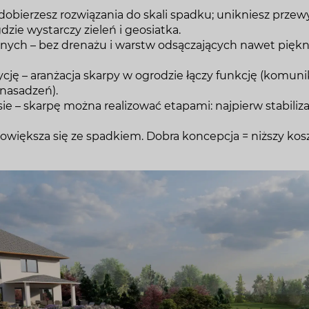
dobierzesz rozwiązania do skali spadku; unikniesz prz
zie wystarczy zieleń i geosiatka.
nych – bez drenażu i warstw odsączających nawet pię
ę – aranżacja skarpy w ogrodzie łączy funkcję (komunikac
 nasadzeń).
ie – skarpę można realizować etapami: najpierw stabiliz
owiększa się ze spadkiem. Dobra koncepcja = niższy kosz