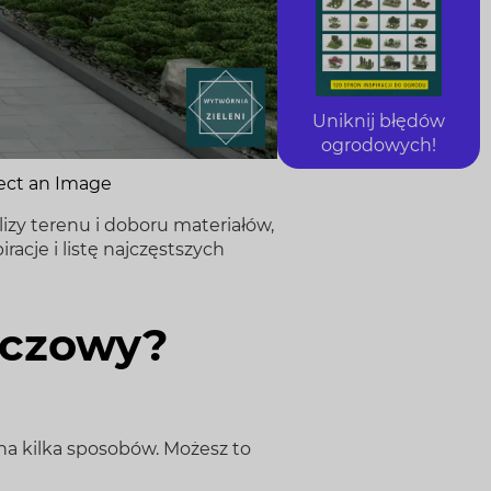
Uniknij błędów
ogrodowych!
ect an Image
izy terenu i doboru materiałów,
racje i listę najczęstszych
luczowy?
a kilka sposobów. Możesz to