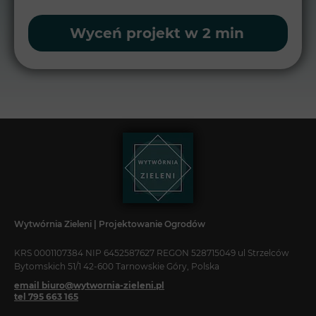
Wyceń projekt w 2 min
Wytwórnia Zieleni | Projektowanie Ogrodów
KRS 0001107384 NIP 6452587627 REGON 528715049 ul Strzelców
Bytomskich 51/1 42-600 Tarnowskie Góry, Polska
email biuro@wytwornia-zieleni.pl
tel 795 663 165