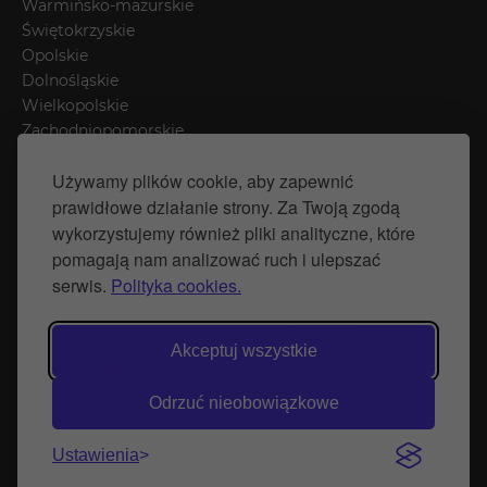
Warmińsko-mazurskie
Świętokrzyskie
Opolskie
Dolnośląskie
Wielkopolskie
Zachodniopomorskie
Łódzkie
Używamy plików cookie, aby zapewnić
Mazowieckie
prawidłowe działanie strony. Za Twoją zgodą
Śląskie
wykorzystujemy również pliki analityczne, które
pomagają nam analizować ruch i ulepszać
Polityka prywatności
serwis.
Polityka cookies.
Polityka Cookies
Strona stworzona przez Naprawimyfirme.pl
Akceptuj wszystkie
© Wytwórnia Zieleni 2026
Odrzuć nieobowiązkowe
Ustawienia