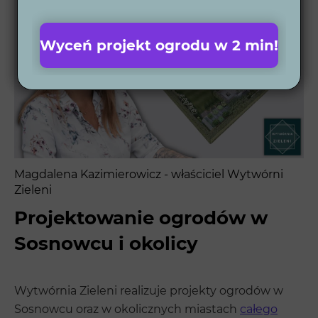
Wyceń projekt ogrodu w 2 min!
Magdalena Kazimierowicz - właściciel Wytwórni
Zieleni
Projektowanie ogrodów w
Sosnowcu i okolicy
Wytwórnia Zieleni realizuje projekty ogrodów w
Sosnowcu oraz w okolicznych miastach
całego