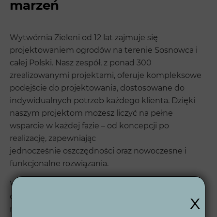
marzeń
Wytwórnia Zieleni od 12 lat zajmuje się
projektowaniem ogrodów na terenie Sosnowca i
całej Polski. Nasz zespół, z ponad 300
zrealizowanymi projektami, oferuje kompleksowe
podejście do projektowania, dostosowane do
indywidualnych potrzeb każdego klienta. Dzięki
naszym projektom możesz liczyć na pełne
wsparcie w każdej fazie – od koncepcji po
realizację, zapewniając
jednocześnie oszczędności oraz nowoczesne i
funkcjonalne rozwiązania.
Wytwórnia Zieleni oferuje również projektowanie
x
ogrodów online, co pozwala na współpracę
niezależnie od lokalizacji. Dzięki temu możesz