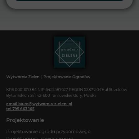
Wytwórnia Zieleni | Projektowanie Ogrodów
KRS 0001107384 NIP 6452587627 REGON 528715049 ul Strzelców
Bytomskich 51/1 42-600 Tarnowskie Góry, Polska
email biuro@wytwornia-zieleni.pl
tel 795 663 165
Projektowanie
Projektowanie ogrodu przydomowego
Projekt ogrodu nowoczesnego