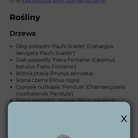
to w
kalkulatorze kory i kamienia na m²
.
Rośliny
Drzewa
Głóg pośredni 'Paul's Scarlet' (Crataegus
laevigata 'Paul's Scarlet')
Grab pospolity 'Frans Fontaine' (Carpinus
betulus 'Frans Fontaine')
Wiśnia ptasia (Prunus serrulata)
Sosna czarna (Pinus nigra)
Cyprysik nutkajski 'Pendula' (Chamaecyparis
nootkatensis 'Pendula')
Sosna pospolita - bonsai (Pinus sylvestris -
bonsai)
x
Sosna czarna 'Green Rocket' (Pinus nigra
'Green Rocket')
👉Zobacz jakie
drzewa ozdobne
można