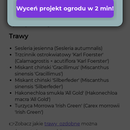
(Hydrangea paniculata 'Silver Dollar')
Wyceń projekt ogrodu w 2 min!
👉Zobacz jakie
krzewy ozdobne
można
wykorzystać w ogrodzie.
Trawy
Sesleria jesienna (Sesleria autumnalis)
Trzcinnik ostrokwiatowy 'Karl Foerster'
(Calamagrostis × acutiflora 'Karl Foerster')
Miskant chiński 'Gracillimus' (Miscanthus
sinensis 'Gracillimus')
Miskant chiński 'Silberfeder' (Miscanthus
sinensis 'Silberfeder')
Hakonechloa smukła 'All Gold' (Hakonechloa
macra 'All Gold')
Turzyca Morrowa 'Irish Green' (Carex morrowii
'Irish Green')
👉Zobacz jakie
trawy ozdobne
można