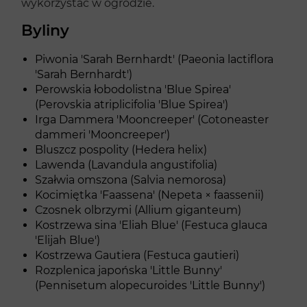
wykorzystać w ogrodzie.
Byliny
Piwonia 'Sarah Bernhardt' (Paeonia lactiflora
'Sarah Bernhardt')
Perowskia łobodolistna 'Blue Spirea'
(Perovskia atriplicifolia 'Blue Spirea')
Irga Dammera 'Mooncreeper' (Cotoneaster
dammeri 'Mooncreeper')
Bluszcz pospolity (Hedera helix)
Lawenda (Lavandula angustifolia)
Szałwia omszona (Salvia nemorosa)
Kocimiętka 'Faassena' (Nepeta × faassenii)
Czosnek olbrzymi (Allium giganteum)
Kostrzewa sina 'Eliah Blue' (Festuca glauca
'Elijah Blue')
Kostrzewa Gautiera (Festuca gautieri)
Rozplenica japońska 'Little Bunny'
(Pennisetum alopecuroides 'Little Bunny')