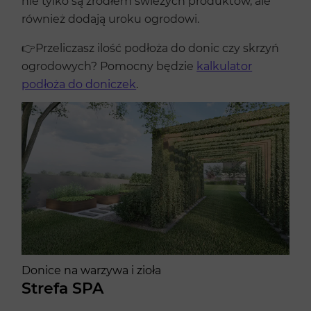
nie tylko są źródłem świeżych produktów, ale
również dodają uroku ogrodowi.
👉Przeliczasz ilość podłoża do donic czy skrzyń
ogrodowych? Pomocny będzie
kalkulator
podłoża do doniczek
.
Donice na warzywa i zioła
Strefa SPA